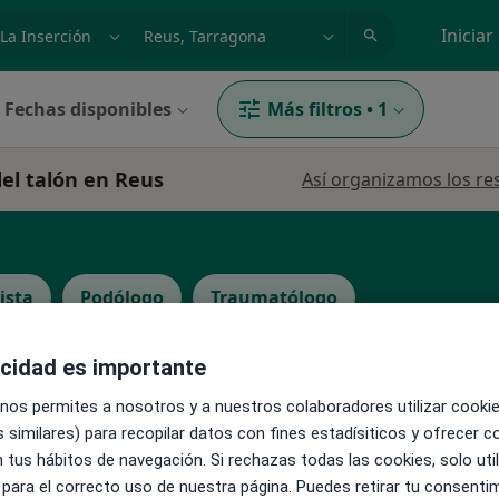
dad, enfermedad o nombre
p. ej. Madrid
Iniciar
Fechas disponibles
Más filtros
•
1
del talón en Reus
Así organizamos los re
ista
Podólogo
Traumatólogo
acidad es importante
La reserva de cita online no está dispon
Gómez
 nos permites a nosotros y a nuestros colaboradores utilizar cooki
Pedir una cita
 similares) para recopilar datos con fines estadísiticos y ofrecer 
 tus hábitos de navegación. Si rechazas todas las cookies, solo uti
 para el correcto uso de nuestra página. Puedes retirar tu consenti