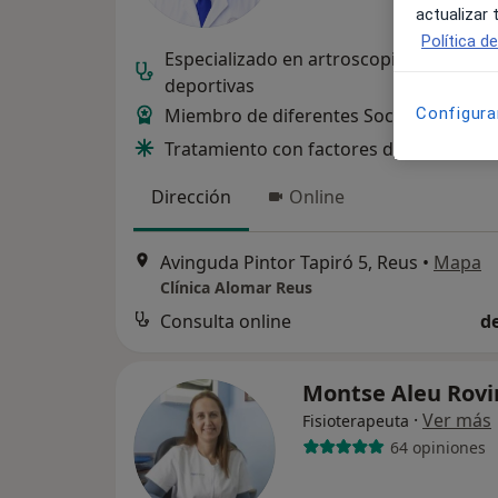
actualizar
Política d
Especializado en artroscopia, lesiones
deportivas
Configura
Miembro de diferentes Sociedades
Tratamiento con factores de crecimien
Dirección
Online
Avinguda Pintor Tapiró 5, Reus
•
Mapa
Clínica Alomar Reus
Consulta online
d
Montse Aleu Rovi
·
Ver más
Fisioterapeuta
64 opiniones