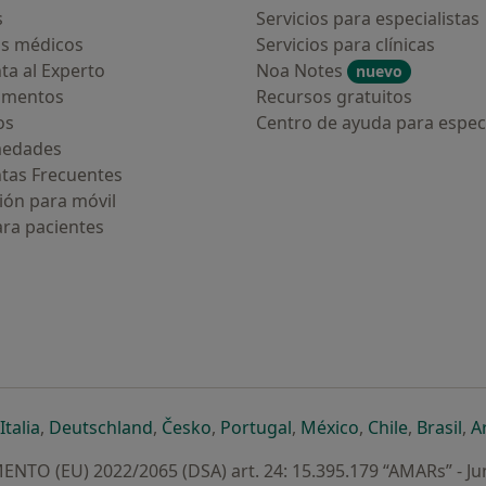
s
Servicios para especialistas
s médicos
Servicios para clínicas
ta al Experto
Noa Notes
nuevo
amentos
Recursos gratuitos
os
Centro de ayuda para especi
medades
tas Frecuentes
ión para móvil
ara pacientes
ueva pestaña
en una nueva pestaña
e abre en una nueva pestaña
se abre en una nueva pestaña
se abre en una nueva pestaña
se abre en una nueva pestaña
se abre en una nueva p
se abre en una
se abre e
se
Italia
,
Deutschland
,
Česko
,
Portugal
,
México
,
Chile
,
Brasil
,
A
NTO (EU) 2022/2065 (DSA) art. 24: 15.395.179 “AMARs” - Ju