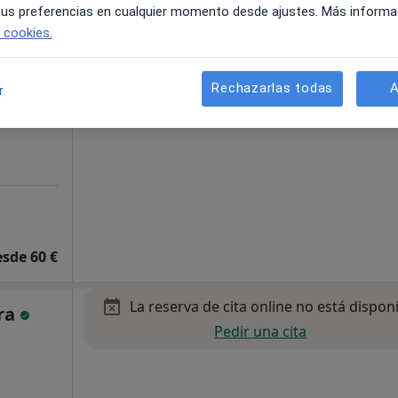
 tus preferencias en cualquier momento desde ajustes. Más informa
e cookies.
Rechazarlas todas
A
r
to
esde 60 €
La reserva de cita online no está dispon
ra
Pedir una cita