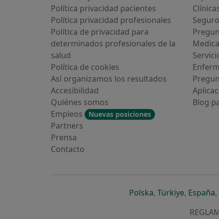
Política privacidad pacientes
Clínica
Política privacidad profesionales
Seguro
Política de privacidad para
Pregun
determinados profesionales de la
Medic
salud
Servici
Política de cookies
Enfer
Así organizamos los resultados
Pregun
Accesibilidad
Aplicac
Quiénes somos
Blog p
Empleos
Nuevas posiciones
Partners
Prensa
Contacto
se abre en una n
se abre 
s
Polska
,
Türkiye
,
España
,
REGLAME