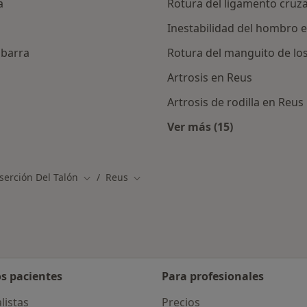
a
Rotura del ligamento cruz
Inestabilidad del hombro 
mbarra
Rotura del manguito de lo
Artrosis en Reus
Artrosis de rodilla en Reus
Ver más (15)
Más en esta catego
serción Del Talón
Reus
Cambiar de ciudad
Cambiar de ciudad
os pacientes
Para profesionales
listas
Precios