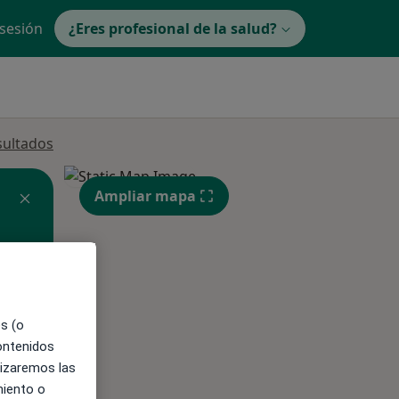
 sesión
¿Eres profesional de la salud?
sultados
Ampliar mapa
ible
es (o
contenidos
lizaremos las
miento o