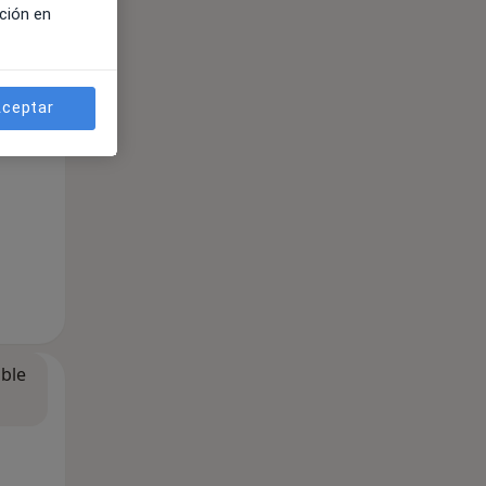
ción en
ceptar
ible