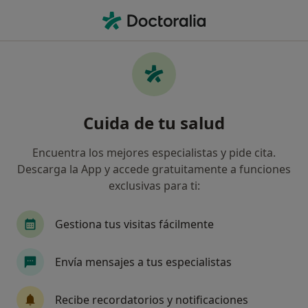
Men
Duelos Complicados • Bilbao, Vizcaya
Filtros
• 1
Seguro
Mapa
Especialistas en Duelos complicados en
Cuida de tu salud
Bilbao
Así organizamos los resultados
Encuentra los mejores especialistas y pide cita.
Descarga la App y accede gratuitamente a funciones
exclusivas para ti:
¿Qué especialidad estás buscando?
Psicólogo
Psicólogo infantil
Sexólogo
Gestiona tus visitas fácilmente
Envía mensajes a tus especialistas
Recibe recordatorios y notificaciones