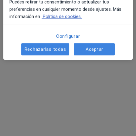
Puedes retirar tu consentimiento o actualizar tus
Primera visita Psicología
60 €
preferencias en cualquier momento desde ajustes. Más
Este especialista no ofrece reserva de cita online en esta dirección.
información en
Política de cookies.
Pedir una cita
Configurar
Rechazarlas todas
Aceptar
Noelia Labordeta Herce
·
Ver más
Psicóloga
93 opiniones
Dirección
Online