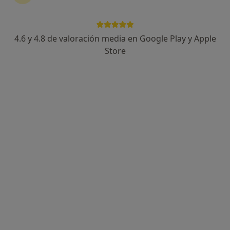
4.6 y 4.8 de valoración media en Google Play y Apple
Natalia Gómez- Rubiera
Store
·
Ver más
Psicóloga, Psicopedagoga, Psicóloga infantil
64 opiniones
Dirección
Online
Plaza de Euskadi 3, Bilbao
•
Mapa
Consultorio privado
Primera visita Psicología
90 €
Este especialista no ofrece reserva de cita online en esta dirección.
Pedir una cita