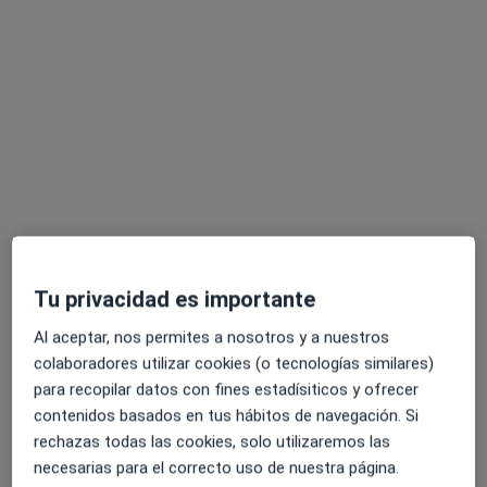
Francisca Martínez Delicado
·
Ver más
Psicóloga
4 opiniones
Experta en ansiedad y depresión
Tu privacidad es importante
Psicología Clínica, Master en Salud Mental
Enfoque integrador
Al aceptar, nos permites a nosotros y a nuestros
colaboradores utilizar cookies (o tecnologías similares)
Dirección
Online
para recopilar datos con fines estadísiticos y ofrecer
contenidos basados en tus hábitos de navegación. Si
rechazas todas las cookies, solo utilizaremos las
Alameda San Mamés 37-4ºdpto.7, Bilbao
•
Mapa
necesarias para el correcto uso de nuestra página.
Consultorio privado