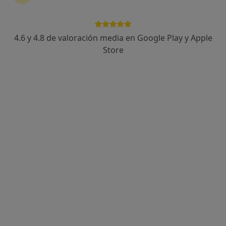
4.6 y 4.8 de valoración media en Google Play y Apple
Carlos Iglesias Camiña
Store
·
Ver más
Fisioterapeuta, Osteópata
275 opiniones
C. San Manuel 2, Majadahonda
•
Mapa
FISIOCIC Fisioterapia y Osteopatia Majadahonda
Visita Fisioterapia
50 €
Este especialista no ofrece reserva de cita online en esta dirección.
Pedir una cita