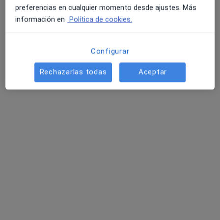
Pedir una cita
preferencias en cualquier momento desde ajustes. Más
información en
Política de cookies.
Configurar
Rechazarlas todas
Aceptar
Dr. David Bo Rueda
·
Ver más
Traumatólogo
22 opiniones
Calle Miguel Hernández, 11,
•
Mapa
Hospital Quirónsalud Murcia
Este especialista no ofrece reserva de cita online en esta dirección.
Pedir una cita