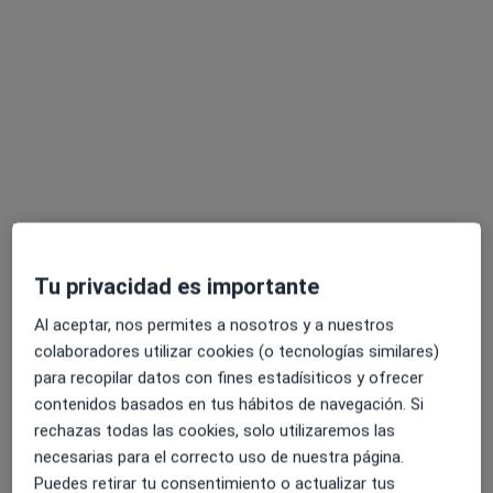
Este especialista no ofrece reserva de cita online en esta dirección.
Pedir una cita
Tu privacidad es importante
Víctor Díez Alvarez
Al aceptar, nos permites a nosotros y a nuestros
·
Ver más
Fisioterapeuta
colaboradores utilizar cookies (o tecnologías similares)
417 opiniones
para recopilar datos con fines estadísiticos y ofrecer
Calle Real 40, Las Rozas de Madrid
•
Mapa
contenidos basados en tus hábitos de navegación. Si
Clínica Víctor Díez
rechazas todas las cookies, solo utilizaremos las
necesarias para el correcto uso de nuestra página.
Este especialista no ofrece reserva de cita online en esta dirección.
Puedes retirar tu consentimiento o actualizar tus