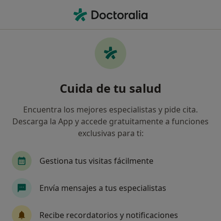
Men
Enfermedad Articular Degenerativa • Torrelodones, Madrid
Filtros
• 1
Seguro
Mapa
Especialistas en Enfermedad articular
Cuida de tu salud
degenerativa en Torrelodones
Así organizamos los resultados
Encuentra los mejores especialistas y pide cita.
Descarga la App y accede gratuitamente a funciones
exclusivas para ti:
¿Qué especialidad estás buscando?
Fisioterapeuta
Traumatólogo
Médico gen
Gestiona tus visitas fácilmente
Envía mensajes a tus especialistas
Recibe recordatorios y notificaciones