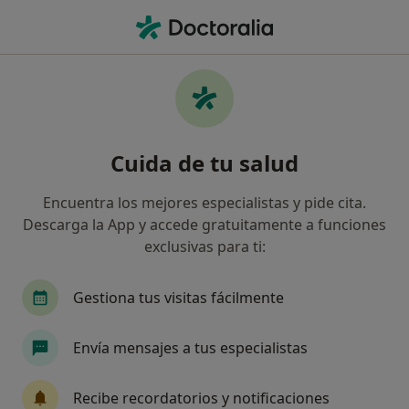
Men
Incontinencia Urinaria • Sevilla, Sevilla
Filtros
• 1
Seguro
Mapa
Especialistas en Incontinencia urinaria en
Cuida de tu salud
Sevilla
Así organizamos los resultados
Encuentra los mejores especialistas y pide cita.
Descarga la App y accede gratuitamente a funciones
exclusivas para ti:
¿Qué especialidad estás buscando?
Fisioterapeuta
Urólogo
Ginecólogo
M
Gestiona tus visitas fácilmente
Envía mensajes a tus especialistas
Recibe recordatorios y notificaciones