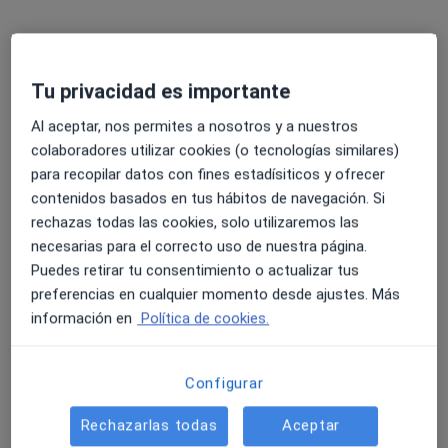
Tu privacidad es importante
Al aceptar, nos permites a nosotros y a nuestros
colaboradores utilizar cookies (o tecnologías similares)
María Fuentes Ramos
para recopilar datos con fines estadísiticos y ofrecer
·
Ver más
Fisioterapeuta
contenidos basados en tus hábitos de navegación. Si
71 opiniones
rechazas todas las cookies, solo utilizaremos las
necesarias para el correcto uso de nuestra página.
Dirección 1
Dirección 2
Puedes retirar tu consentimiento o actualizar tus
preferencias en cualquier momento desde ajustes. Más
Calle Javier Perez Royo 6, Dos Hermanas
•
Mapa
información en
Política de cookies.
Clínica Núcleo Salud
Visita Fisioterapia
45 €
Configurar
Este especialista no ofrece reserva de cita online en esta dirección.
Rechazarlas todas
Aceptar
Pedir una cita