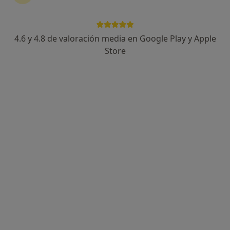
4.6 y 4.8 de valoración media en Google Play y Apple
Dra. Esther Barroso Toro
Store
·
Ver más
Médica de familia
105 opiniones
Dirección 1
Dirección 2
Dirección 3
Onlin
Calle Javier Perez Royo 6, Dos Hermanas
•
Mapa
Clínica Núcleo Salud
Primera visita Medicina Familiar y Comunitaria
30 €
Este especialista no ofrece reserva de cita online en esta dirección.
Pedir una cita