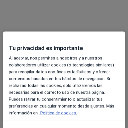
Tu privacidad es importante
Ricardo Muñoz Puelles
·
Ver más
Psicólogo, Psicólogo infantil
Al aceptar, nos permites a nosotros y a nuestros
44 opiniones
colaboradores utilizar cookies (o tecnologías similares)
para recopilar datos con fines estadísiticos y ofrecer
Psicólogo General Sanitario
contenidos basados en tus hábitos de navegación. Si
Mente Y Calma Psicólogos
rechazas todas las cookies, solo utilizaremos las
Cercanía, comunicación y atención
necesarias para el correcto uso de nuestra página.
Puedes retirar tu consentimiento o actualizar tus
Dirección
Online
preferencias en cualquier momento desde ajustes. Más
información en
Política de cookies.
Avinguda al Vedat 155, Torrent
•
Mapa
Mente y Calma Psicólogos