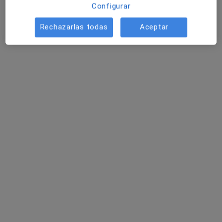
Configurar
Primera visita Psicología
45 €
Rechazarlas todas
Aceptar
Este especialista no ofrece reserva de cita online en esta dirección.
Pedir una cita
Esther Tomás Ruiz
·
Ver más
Psicóloga, Psicóloga infantil
917 opiniones
Dirección 1
Dirección 2
Online