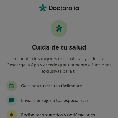
Men
Insomnio Crónico • Aldaia, Valencia
Filtros
• 1
Mapa
Especialistas en Insomnio crónico en Aldaia
Cuida de tu salud
Así organizamos los resultados
Encuentra los mejores especialistas y pide cita.
Descarga la App y accede gratuitamente a funciones
¿Qué especialidad estás buscando?
exclusivas para ti:
Psicólogo
Psicólogo infantil
Médico gener
Gestiona tus visitas fácilmente
Envía mensajes a tus especialistas
Recibe recordatorios y notificaciones