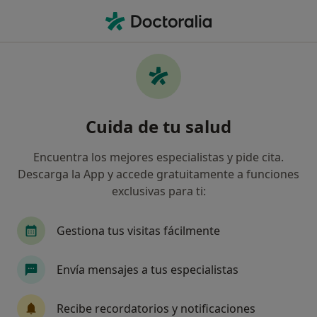
Men
Latigazo Cervical • Pinto, Madrid
Filtros
• 1
Seguro
Mapa
Especialistas en Latigazo cervical en Pinto
Cuida de tu salud
Así organizamos los resultados
Encuentra los mejores especialistas y pide cita.
Descarga la App y accede gratuitamente a funciones
¿Qué especialidad estás buscando?
exclusivas para ti:
Fisioterapeuta
Osteópata
Terapeuta com
Gestiona tus visitas fácilmente
Envía mensajes a tus especialistas
Recibe recordatorios y notificaciones