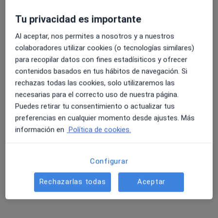
Tu privacidad es importante
Al aceptar, nos permites a nosotros y a nuestros
Pedro Javier Del Sur Saiz
colaboradores utilizar cookies (o tecnologías similares)
·
Ver más
Fisioterapeuta
para recopilar datos con fines estadísiticos y ofrecer
95 opiniones
contenidos basados en tus hábitos de navegación. Si
rechazas todas las cookies, solo utilizaremos las
C. Elvira Lindo 7, Getafe
•
Mapa
necesarias para el correcto uso de nuestra página.
Karma Fisioterapia & Pilates
Puedes retirar tu consentimiento o actualizar tus
Drenaje linfático
40 €
preferencias en cualquier momento desde ajustes. Más
Este especialista no ofrece reserva de cita online en esta dirección.
información en
Política de cookies.
Pedir una cita
Configurar
Rechazarlas todas
Aceptar