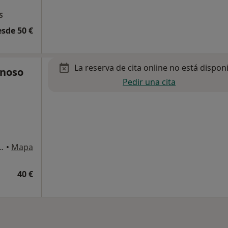
S
esde 50 €
La reserva de cita online no está dispon
onoso
Pedir una cita
1, oficina 312, Pontevedra
•
Mapa
40 €