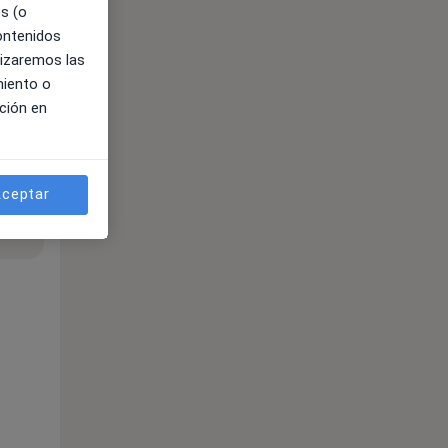
es (o
contenidos
lizaremos las
miento o
ción en
ceptar
ible