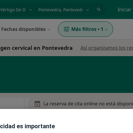
dad, enfermedad o nombre
p. ej. Madrid
Iniciar
Fechas disponibles
Más filtros
•
1
rigen cervical en Pontevedra
Así organizamos los re
La reserva de cita online no está dispon
Pedir una cita
acidad es importante