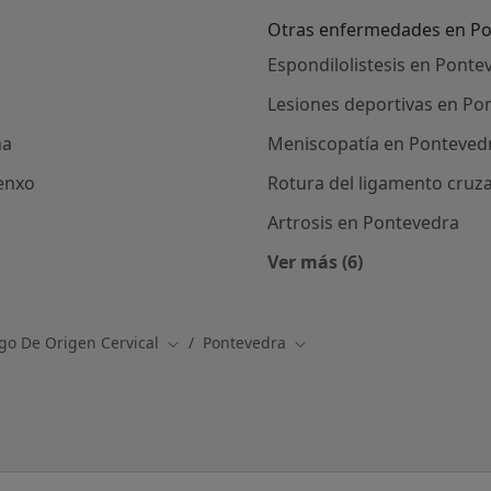
Otras enfermedades en P
Espondilolistesis en Ponte
Lesiones deportivas en Po
na
Meniscopatía en Ponteved
xenxo
Rotura del ligamento cruz
Artrosis en Pontevedra
Ver más (6)
rcanas a Pontevedra
Más en esta categor
go De Origen Cervical
Pontevedra
Cambiar de ciudad
Cambiar de ciudad