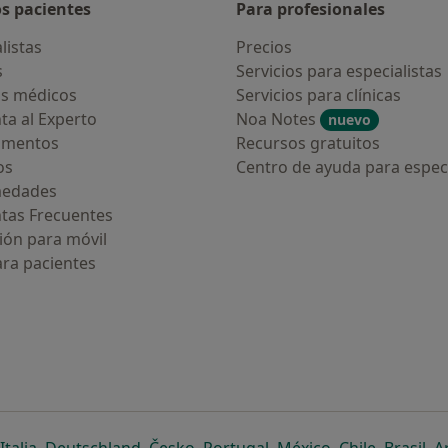
os pacientes
Para profesionales
listas
Precios
s
Servicios para especialistas
s médicos
Servicios para clínicas
ta al Experto
Noa Notes
nuevo
amentos
Recursos gratuitos
os
Centro de ayuda para especi
medades
tas Frecuentes
ión para móvil
ara pacientes
ueva pestaña
en una nueva pestaña
e abre en una nueva pestaña
se abre en una nueva pestaña
se abre en una nueva pestaña
se abre en una nueva pestaña
se abre en una nueva p
se abre en una
se abre e
se