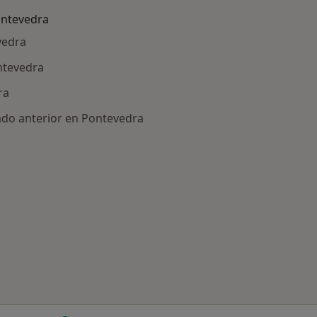
ontevedra
vedra
ntevedra
ra
ado anterior en Pontevedra
ía: Otras enfermedades en Pontevedra