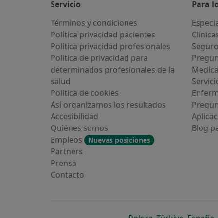
Servicio
Para l
Términos y condiciones
Especia
Política privacidad pacientes
Clínica
Política privacidad profesionales
Seguro
Política de privacidad para
Pregun
determinados profesionales de la
Medic
salud
Servici
Política de cookies
Enfer
Así organizamos los resultados
Pregun
Accesibilidad
Aplicac
Quiénes somos
Blog p
Empleos
Nuevas posiciones
Partners
Prensa
Contacto
se abre en una n
se abre 
s