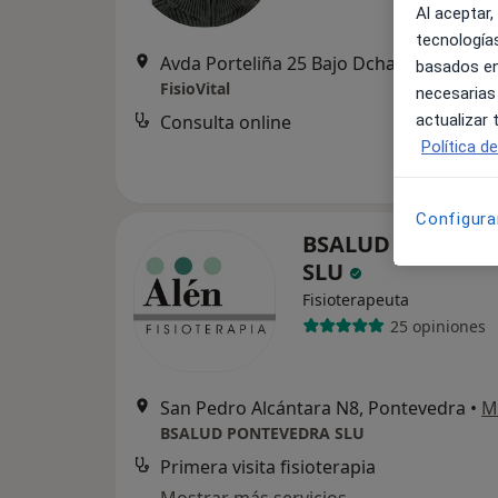
Al aceptar,
tecnologías
Avda Porteliña 25 Bajo Dcha., Poio
•
Ma
basados en
FisioVital
necesarias
actualizar
Consulta online
Política d
Configura
BSALUD PONTEV
SLU
Fisioterapeuta
25 opiniones
San Pedro Alcántara N8, Pontevedra
•
M
BSALUD PONTEVEDRA SLU
Primera visita fisioterapia