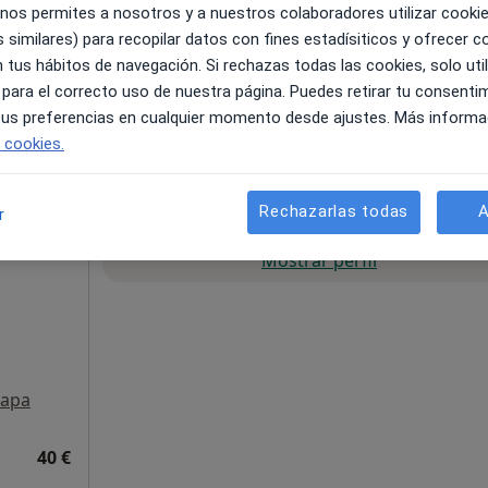
 nos permites a nosotros y a nuestros colaboradores utilizar cooki
 similares) para recopilar datos con fines estadísiticos y ofrecer 
pa
 tus hábitos de navegación. Si rechazas todas las cookies, solo uti
 para el correcto uso de nuestra página. Puedes retirar tu consenti
 tus preferencias en cualquier momento desde ajustes. Más informa
40 €
e cookies.
Rechazarlas todas
A
r
La reserva de cita online no está dispon
EDRA
Mostrar perfil
apa
40 €