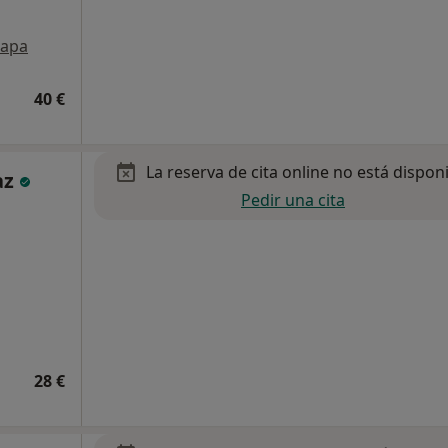
apa
40 €
La reserva de cita online no está dispon
az
Pedir una cita
28 €