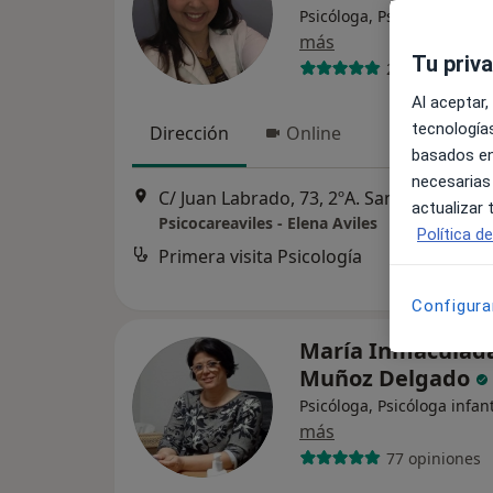
Psicóloga, Psicóloga infant
más
Tu priv
248 opiniones
Al aceptar,
tecnologías
Dirección
Online
basados en
necesarias
C/ Juan Labrado, 73, 2ºA. San Roque. 
actualizar
Psicocareaviles - Elena Aviles
Política d
Primera visita Psicología
Configura
María Inmaculad
Muñoz Delgado
Psicóloga, Psicóloga infant
más
77 opiniones