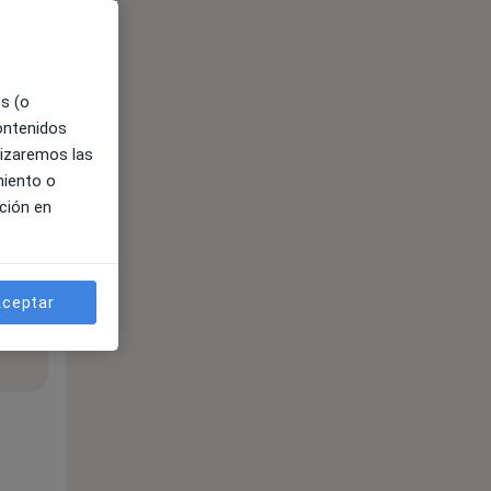
es (o
contenidos
lizaremos las
miento o
ción en
ceptar
ible