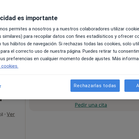
·
Ver
il
acidad es importante
 nos permites a nosotros y a nuestros colaboradores utilizar cooki
 similares) para recopilar datos con fines estadísiticos y ofrecer 
 tus hábitos de navegación. Si rechazas todas las cookies, solo uti
 para el correcto uso de nuestra página. Puedes retirar tu consenti
Badajoz., Badajoz
•
Mapa
 tus preferencias en cualquier momento desde ajustes. Más informa
e cookies.
60 €
Rechazarlas todas
A
r
La reserva de cita online no está dispon
a
Pedir una cita
·
Ver
il