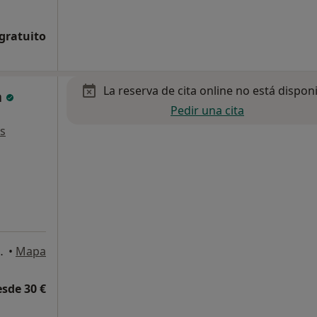
 gratuito
La reserva de cita online no está dispon
a
Pedir una cita
s
ardo 12, Badajoz
•
Mapa
esde 30 €