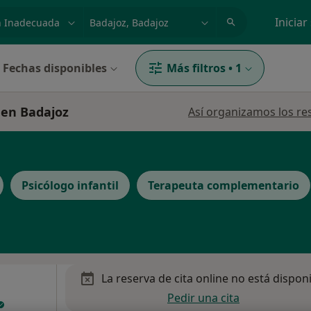
dad, enfermedad o nombre
p. ej. Madrid
Iniciar
Fechas disponibles
Más filtros
•
1
 en Badajoz
Así organizamos los re
Psicólogo infantil
Terapeuta complementario
La reserva de cita online no está dispon
Pedir una cita