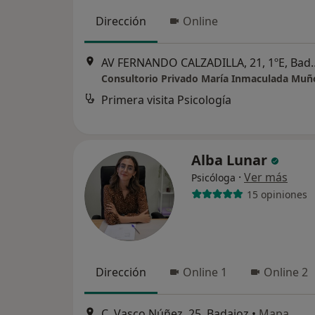
Dirección
Online
AV FERNANDO CALZAD
Primera visita Psicología
Alba Lunar
·
Ver más
Psicóloga
15 opiniones
Dirección
Online 1
Online 2
C. Vasco Núñez, 25, Badajoz
•
Mapa