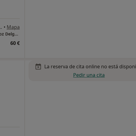
ILLA, 21, 1ºE, Badajoz
•
Mapa
Consultorio Privado María Inmaculada Muñoz Delgado
60 €
La reserva de cita online no está dispon
Pedir una cita