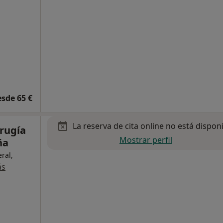
esde 65 €
La reserva de cita online no está dispon
irugía
Mostrar perfil
ña
ral,
ás