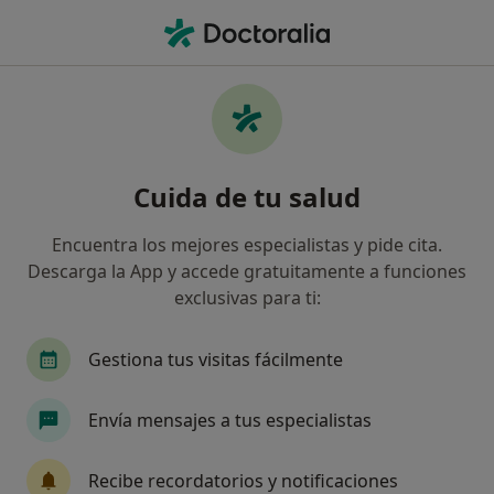
Men
Obesidad Infantil • Melilla, Melilla
Filtros
• 1
Seguro
Mapa
Especialistas en Obesidad infantil en Melilla
Cuida de tu salud
Así organizamos los resultados
Encuentra los mejores especialistas y pide cita.
Descarga la App y accede gratuitamente a funciones
¿Qué especialidad estás buscando?
exclusivas para ti:
Endocrino
Pediatra
Gestiona tus visitas fácilmente
Envía mensajes a tus especialistas
Recibe recordatorios y notificaciones