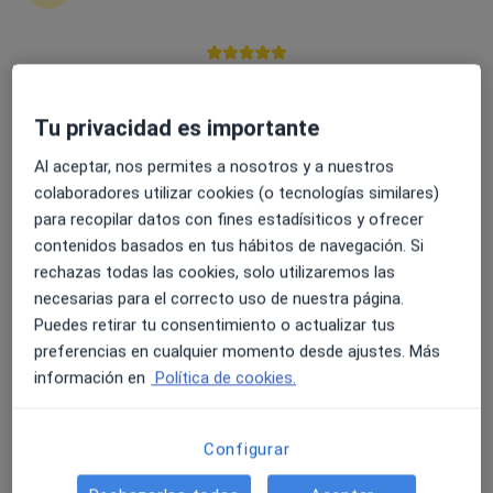
4.6 y 4.8 de valoración media en Google Play y Apple
Dr. César Feliu Serrano
Store
·
Ver más
Pediatra
Tu privacidad es importante
300 opiniones
Al aceptar, nos permites a nosotros y a nuestros
Dirección
Online
colaboradores utilizar cookies (o tecnologías similares)
para recopilar datos con fines estadísiticos y ofrecer
contenidos basados en tus hábitos de navegación. Si
C. Jacinto Ruiz Mendoza 61, Melilla
•
Mapa
rechazas todas las cookies, solo utilizaremos las
Consulta de Pediatría del Dr. Feliu en Clínica Ivory (Melilla)
necesarias para el correcto uso de nuestra página.
Primera visita Pediatría
desde 80 €
Puedes retirar tu consentimiento o actualizar tus
Este especialista no ofrece reserva de cita online en esta dirección.
preferencias en cualquier momento desde ajustes. Más
información en
Política de cookies.
Pedir una cita
Configurar