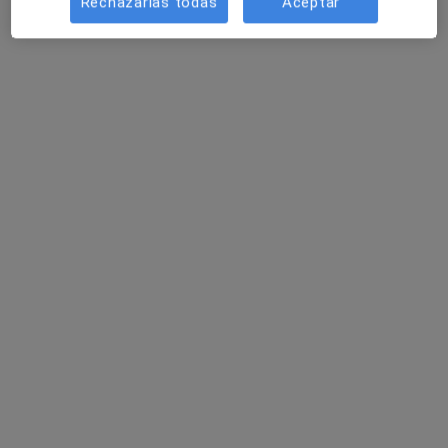
Rechazarlas todas
Aceptar
Dr. José David Fernández Arias
·
Ver más
Endocrino
43 opiniones
Diabetes y Nuevas Tecnologías .
Hipercolesterolemias complejas.
Desnutrición y Obesidad.
Dirección 1
Dirección 2
Online
Calle Andalucía, número 12, Melilla
•
Mapa
AIDCOR
Primera visita Endocrinología
90 €