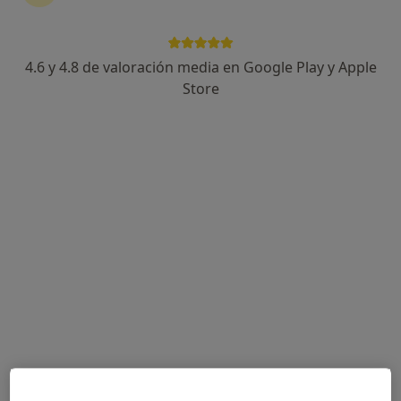
4.6 y 4.8 de valoración media en Google Play y Apple
Clínica Mejórate
Store
·
Ver más
Cirujano general, Cirujano plástico, Fisioterapeuta
192 opiniones
C. Via Augusta 42, Los Montesinos
•
Mapa
Clínica Mejórate
Primera visita Cirugía General y Ap. Digestivo
Servicio gratuito
Mostrar más servicios
Ningún profesional de este centro tiene citas disponibles
Mostrar perfil