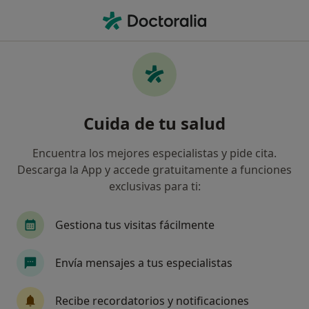
Men
Rotura Del Ligamento Cruzado Anterior • Almoradí, Alicante
Filtros
• 1
Seguro
Mapa
Especialistas en Rotura del ligamento
Cuida de tu salud
cruzado anterior en Almoradí
Así organizamos los resultados
Encuentra los mejores especialistas y pide cita.
Descarga la App y accede gratuitamente a funciones
exclusivas para ti:
¿Qué especialidad estás buscando?
Fisioterapeuta
Traumatólogo
Cirujano pl
Gestiona tus visitas fácilmente
Envía mensajes a tus especialistas
Recibe recordatorios y notificaciones