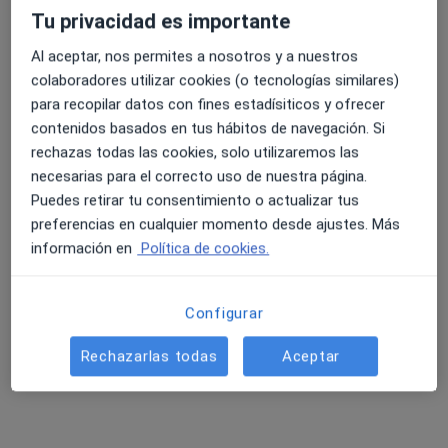
Tu privacidad es importante
Al aceptar, nos permites a nosotros y a nuestros
colaboradores utilizar cookies (o tecnologías similares)
para recopilar datos con fines estadísiticos y ofrecer
Jorge Martínez Monleón
contenidos basados en tus hábitos de navegación. Si
·
Ver más
Fisioterapeuta
rechazas todas las cookies, solo utilizaremos las
49 opiniones
necesarias para el correcto uso de nuestra página.
Puedes retirar tu consentimiento o actualizar tus
C. Via Augusta 42, Los Montesinos
•
Mapa
preferencias en cualquier momento desde ajustes. Más
Clínica Mejórate
información en
Política de cookies.
Visita Fisioterapia
desde 30 €
Este especialista no ofrece reserva de cita online en esta dirección.
Configurar
Pedir una cita
Rechazarlas todas
Aceptar