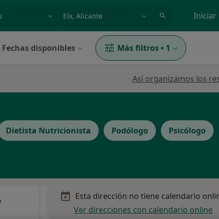
dad, enfermedad o nombre
p. ej. Madrid
Iniciar
Fechas disponibles
Más filtros
•
1
Así organizamos los re
Dietista Nutricionista
Podólogo
Psicólogo
Esta dirección no tiene calendario onli
o
Ver direcciones con calendario online