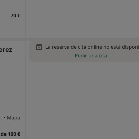
70 €
La reserva de cita online no está dispon
erez
Pedir una cita
, Entresuelo B, Elche
•
Mapa
de 100 €