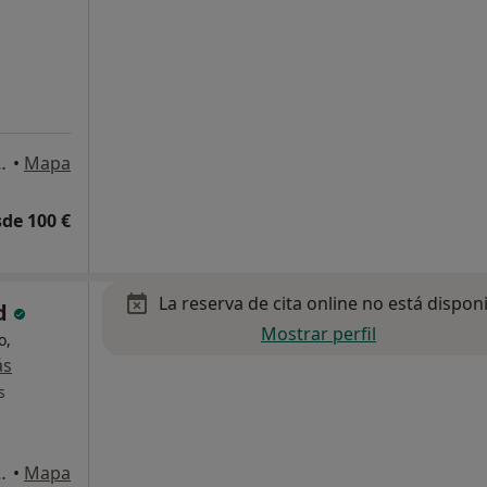
, Entresuelo B, Elche
•
Mapa
de 100 €
La reserva de cita online no está dispon
ud
Mostrar perfil
o,
ás
s
, Entresuelo B, Elche
•
Mapa