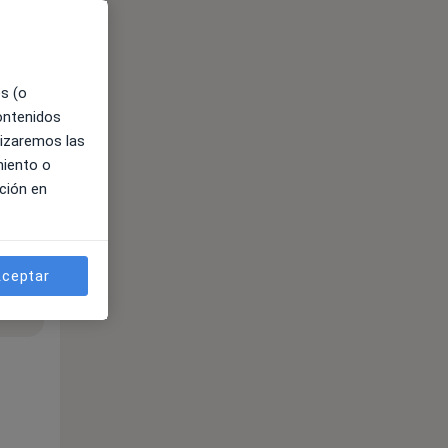
es (o
contenidos
lizaremos las
miento o
ción en
ceptar
ible