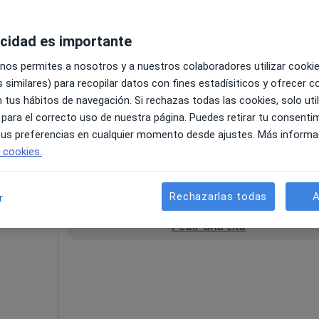
acidad es importante
 nos permites a nosotros y a nuestros colaboradores utilizar cooki
 similares) para recopilar datos con fines estadísiticos y ofrecer 
 tus hábitos de navegación. Si rechazas todas las cookies, solo uti
 para el correcto uso de nuestra página. Puedes retirar tu consenti
 tus preferencias en cualquier momento desde ajustes. Más informa
e cookies.
1 €
Rechazarlas todas
A
r
La reserva de cita online no está dispon
n
Pedir una cita