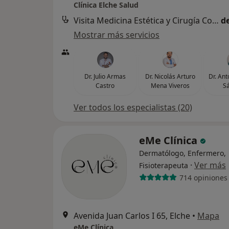
Clínica Elche Salud
Visita Medicina Estética y Cirugía Cosmética
d
Mostrar más servicios
Dr. Julio Armas
Dr. Nicolás Arturo
Dr. An
Castro
Mena Viveros
S
Ver todos los especialistas (20)
eMe Clínica
Dermatólogo, Enfermero,
·
Ver más
Fisioterapeuta
714 opiniones
Avenida Juan Carlos I 65, Elche
•
Mapa
eMe Clínica