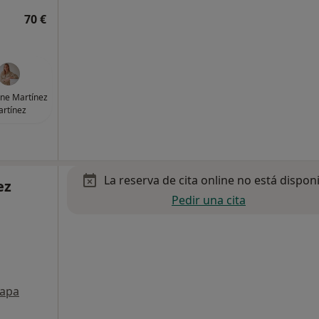
70 €
ene Martínez
rtínez
La reserva de cita online no está dispon
ez
Pedir una cita
apa