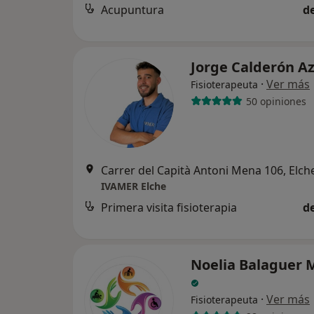
Acupuntura
d
Jorge Calderón A
·
Ver más
Fisioterapeuta
50 opiniones
Carrer del Capità Antoni Mena 106, Elch
IVAMER Elche
Primera visita fisioterapia
d
Noelia Balaguer 
·
Ver más
Fisioterapeuta