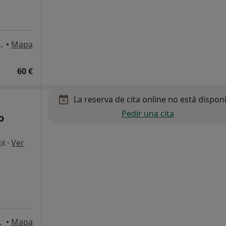
 Pedro de Alcántara
•
Mapa
60 €
La reserva de cita online no está dispon
Pedir una cita
o
·
Ver
il
San Pedro de Alcántara
•
Mapa