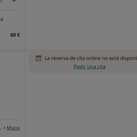
3
Online
pa
60 €
La reserva de cita online no está dispon
Pedir una cita
umbres, bloque C, Marbella
•
Mapa