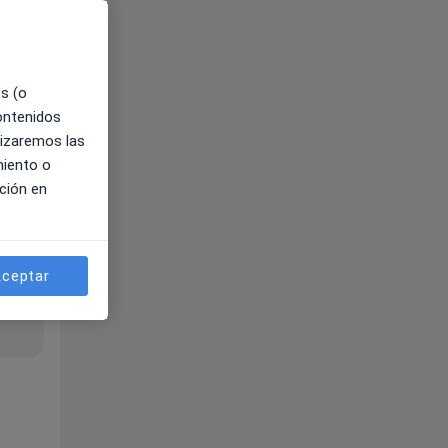
es (o
contenidos
lizaremos las
miento o
ción en
ceptar
ible