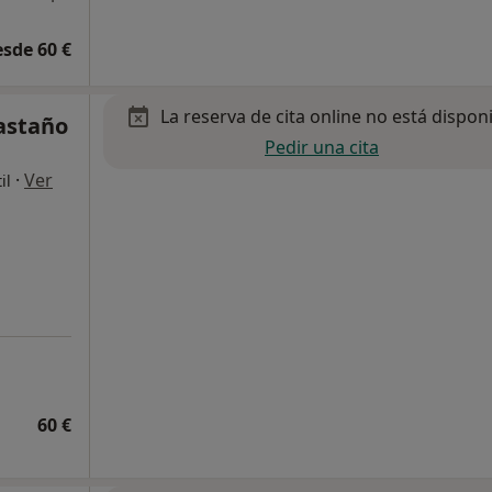
esde 60 €
La reserva de cita online no está dispon
astaño
Pedir una cita
·
Ver
il
60 €