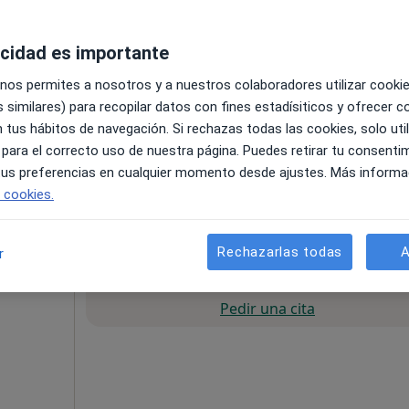
acidad es importante
 nos permites a nosotros y a nuestros colaboradores utilizar cooki
 similares) para recopilar datos con fines estadísiticos y ofrecer 
 tus hábitos de navegación. Si rechazas todas las cookies, solo uti
 para el correcto uso de nuestra página. Puedes retirar tu consenti
a
 tus preferencias en cualquier momento desde ajustes. Más informa
e cookies.
esde 65 €
Rechazarlas todas
A
r
La reserva de cita online no está dispon
Pedir una cita