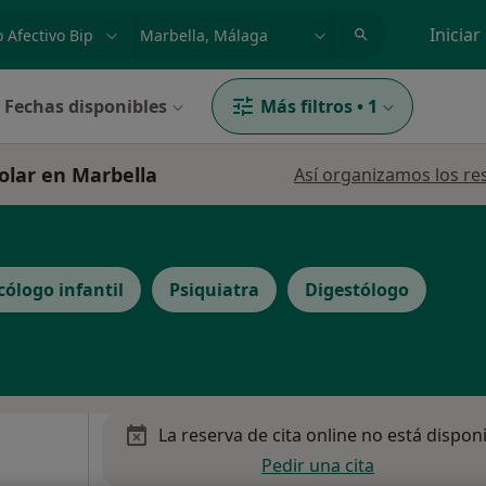
dad, enfermedad o nombre
p. ej. Madrid
Iniciar
Fechas disponibles
Más filtros
•
1
polar en Marbella
Así organizamos los re
cólogo infantil
Psiquiatra
Digestólogo
La reserva de cita online no está dispon
Pedir una cita