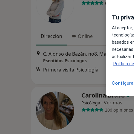
62 opiniones
Tu priv
Al aceptar,
tecnologías
Dirección
Online
basados en
necesarias
C. Alonso de Bazán, no8, Marbella
•
Map
actualizar
Psentidos Psicólogos
Política d
Primera visita Psicología
d
Configura
Carolina Bravo
·
Ver más
Psicóloga
206 opiniones