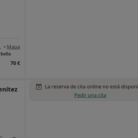
Oficina 2. Marbella., Marbella
•
Mapa
rbella
70 €
La reserva de cita online no está dispon
enítez
Pedir una cita