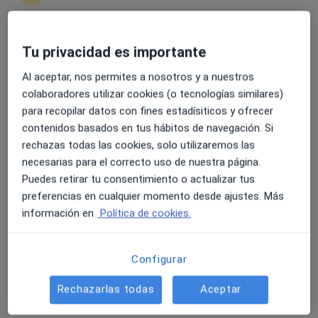
Tu privacidad es importante
4.6 y 4.8 de valoración media en Google Play y Apple
Dr. Jorge Auladell Saniger
Store
Al aceptar, nos permites a nosotros y a nuestros
·
Ver más
Psiquiatra
colaboradores utilizar cookies (o tecnologías similares)
68 opiniones
para recopilar datos con fines estadísiticos y ofrecer
contenidos basados en tus hábitos de navegación. Si
C. de la Peseta, Andújar
•
Mapa
rechazas todas las cookies, solo utilizaremos las
ANDUJAR SALUD
necesarias para el correcto uso de nuestra página.
Primera visita Psiquiatría
desde 100 €
Puedes retirar tu consentimiento o actualizar tus
Este especialista no ofrece reserva de cita online en esta dirección.
preferencias en cualquier momento desde ajustes. Más
información en
Política de cookies.
Pedir una cita
Configurar
Rechazarlas todas
Aceptar