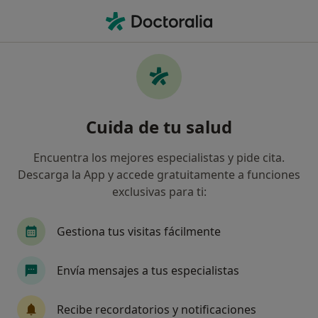
Men
Trastorno Bipolar • Andújar, Jaén
Filtros
• 1
Seguro
Mapa
Especialistas en Trastorno bipolar en
Cuida de tu salud
Andújar
Así organizamos los resultados
Encuentra los mejores especialistas y pide cita.
Descarga la App y accede gratuitamente a funciones
exclusivas para ti:
¿Qué especialidad estás buscando?
Psiquiatra
Oftalmólogo
Traumatólogo
Gestiona tus visitas fácilmente
Envía mensajes a tus especialistas
Recibe recordatorios y notificaciones