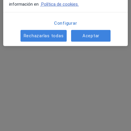
información en
Política de cookies.
Configurar
Rechazarlas todas
Aceptar
Dr. Jorge Auladell Saniger
·
Ver más
Psiquiatra
68 opiniones
C. de la Peseta, Andújar
•
Mapa
ANDUJAR SALUD
Primera visita Psiquiatría
desde 100 €
Este especialista no ofrece reserva de cita online en esta dirección.
Pedir una cita