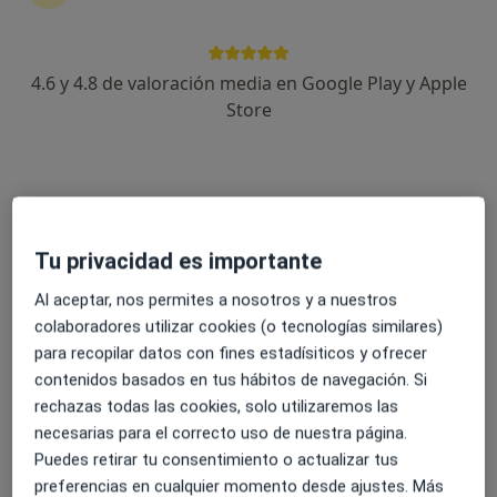
4.6 y 4.8 de valoración media en Google Play y Apple
Ana Gómez Quero
Store
·
Ver más
Psicóloga
59 opiniones
Dirección
Online
Tu privacidad es importante
Calle, Juan Eslava Galán, 14, Arjona
•
Mapa
Al aceptar, nos permites a nosotros y a nuestros
Ana Gómez psicología, Arjona
colaboradores utilizar cookies (o tecnologías similares)
Consulta online
60 €
para recopilar datos con fines estadísiticos y ofrecer
Este especialista no ofrece reserva de cita online en esta dirección.
contenidos basados en tus hábitos de navegación. Si
rechazas todas las cookies, solo utilizaremos las
Pedir una cita
necesarias para el correcto uso de nuestra página.
Puedes retirar tu consentimiento o actualizar tus
preferencias en cualquier momento desde ajustes. Más