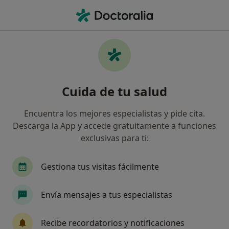
Men
Trastorno De Ansiedad • Langreo, Asturias
Filtros
• 1
Mapa
Especialistas en Trastorno de ansiedad en
Cuida de tu salud
Langreo
Así organizamos los resultados
Encuentra los mejores especialistas y pide cita.
Descarga la App y accede gratuitamente a funciones
exclusivas para ti:
¿Qué especialidad estás buscando?
Psicólogo
Fisioterapeuta
Oftalmólogo
Gestiona tus visitas fácilmente
Envía mensajes a tus especialistas
Recibe recordatorios y notificaciones