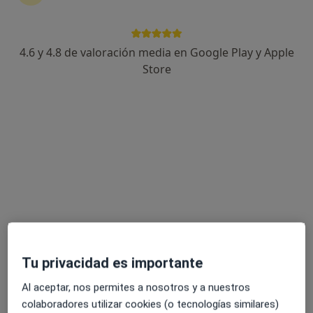
4.6 y 4.8 de valoración media en Google Play y Apple
Cristina Jurado
Store
·
Ver más
Psicólogo, Psicólogo infantil
16 opiniones
Dirección
Online
Calle La Corredoria, 86 (1ºA), Oviedo
•
Mapa
el gabinete
Primera visita Psicología
70 €
Este especialista no ofrece reserva de cita online en esta dirección.
Tu privacidad es importante
Pedir una cita
Al aceptar, nos permites a nosotros y a nuestros
colaboradores utilizar cookies (o tecnologías similares)