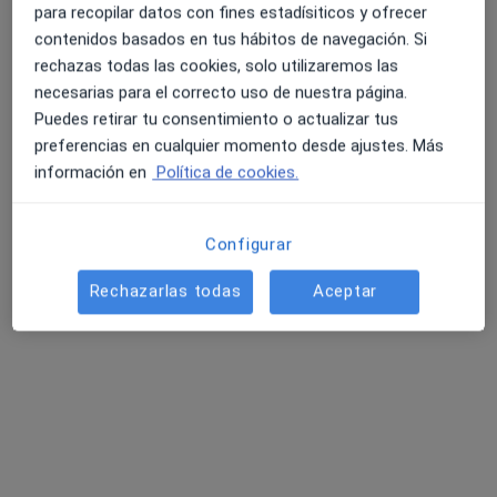
para recopilar datos con fines estadísiticos y ofrecer
contenidos basados en tus hábitos de navegación. Si
rechazas todas las cookies, solo utilizaremos las
necesarias para el correcto uso de nuestra página.
Puedes retirar tu consentimiento o actualizar tus
preferencias en cualquier momento desde ajustes. Más
información en
Política de cookies.
Opción de pago online
Cristina Cañizares Villanueva
·
Ver más
Psicóloga
Configurar
44 opiniones
Rechazarlas todas
Aceptar
Dirección
Online
Mieres, Mieres
•
Mapa
Cristina Cañizares (A Domicilio)
Primera visita Psicología
60 €
Este especialista no ofrece reserva de cita online en esta dirección.