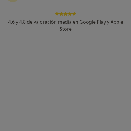
4.6 y 4.8 de valoración media en Google Play y Apple
Store
Opción de pago online
Andrea García Navarro
·
Ver más
Psicóloga
98 opiniones
Dirección
Online
Carrer Trinquet, 7, La Pobla de Vallbona
•
Mapa
Consulta Pobla de Vallbona Andrea García Psicología
Primera visita Psicología
60 €
Este especialista no ofrece reserva de cita online en esta dirección.
Pedir una cita