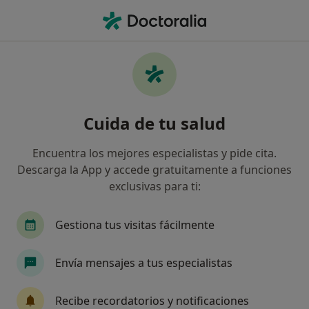
Men
Trastorno De Ansiedad • Lliria, Valencia
Filtros
• 1
Mapa
Especialistas en Trastorno de ansiedad en
Cuida de tu salud
Lliria
Así organizamos los resultados
Encuentra los mejores especialistas y pide cita.
Descarga la App y accede gratuitamente a funciones
exclusivas para ti:
¿Qué especialidad estás buscando?
Psicólogo
Gestiona tus visitas fácilmente
Envía mensajes a tus especialistas
Recibe recordatorios y notificaciones