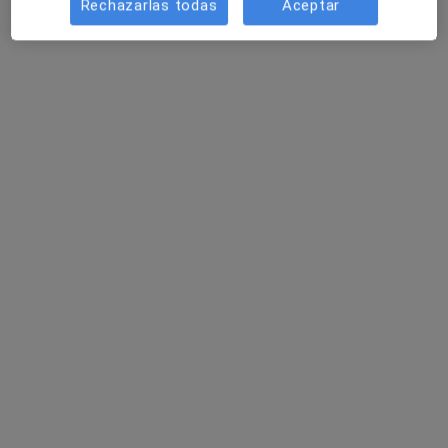
Rechazarlas todas
Aceptar
Este especialista no ofrece reserva de cita online en esta dirección.
Pedir una cita
Beatriz Beltran Jordá
·
Ver más
Terapeuta complementaria
309 opiniones
Dirección
Online
Carrer del Poeta Llorente 144,
•
Mapa