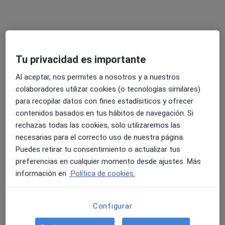
Tu privacidad es importante
Al aceptar, nos permites a nosotros y a nuestros
colaboradores utilizar cookies (o tecnologías similares)
Opción de pago online
para recopilar datos con fines estadísiticos y ofrecer
Ángel Flor Sánchez
contenidos basados en tus hábitos de navegación. Si
·
Ver más
Psicólogo
rechazas todas las cookies, solo utilizaremos las
123 opiniones
necesarias para el correcto uso de nuestra página.
Puedes retirar tu consentimiento o actualizar tus
Dirección
Online
preferencias en cualquier momento desde ajustes. Más
información en
Política de cookies.
Carrer del Duc de Llíria 57 1-1, Lliria
•
Mapa
Mind Me ( Policlínica Liria)
Configurar
Primera visita Psicología
60 €