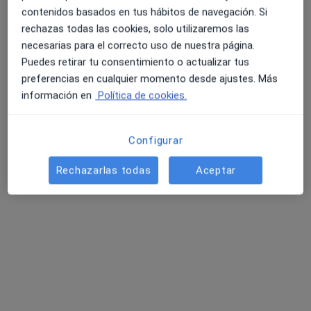
contenidos basados en tus hábitos de navegación. Si
rechazas todas las cookies, solo utilizaremos las
necesarias para el correcto uso de nuestra página.
Puedes retirar tu consentimiento o actualizar tus
preferencias en cualquier momento desde ajustes. Más
información en
Política de cookies.
Sandra Carbonell
·
Ver más
Psicólogo
Configurar
8 opiniones
Rechazarlas todas
Aceptar
Dirección
Online
C. Maria Cristina, 72, Novelda
•
Mapa
Centro Gálop
Consulta online
50 €
Este especialista no ofrece reserva de cita online en esta dirección.