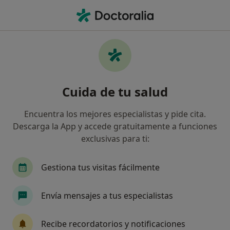
Men
Trastorno De Ansiedad • Novelda, Alicante
Filtros
• 1
Seguro
Mapa
Especialistas en Trastorno de ansiedad en
Cuida de tu salud
Novelda
Así organizamos los resultados
Encuentra los mejores especialistas y pide cita.
Descarga la App y accede gratuitamente a funciones
exclusivas para ti:
¿Qué especialidad estás buscando?
Psicólogo
Gestiona tus visitas fácilmente
Envía mensajes a tus especialistas
Recibe recordatorios y notificaciones