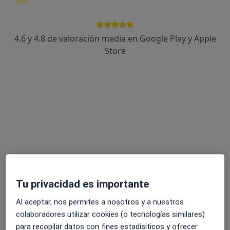
4.6 y 4.8 de valoración media en Google Play y Apple
Dra. Concepción Torregrosa Najar
Store
·
Ver más
Psicóloga
96 opiniones
Dirección
Online
Calle Mayor 104, Monovar, Monovar/Monover
•
Mapa
Consulta Privada Psicóloga Monovar
Primera visita Psicología
desde 50 €
Este especialista no ofrece reserva de cita online en esta dirección.
Tu privacidad es importante
Pedir una cita
Al aceptar, nos permites a nosotros y a nuestros
colaboradores utilizar cookies (o tecnologías similares)
para recopilar datos con fines estadísiticos y ofrecer