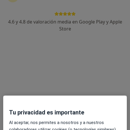
4.6 y 4.8 de valoración media en Google Play y Apple
Store
Opción de pago online
Rosalía González Moraleda
·
Ver más
Psicóloga
27 opiniones
Dirección
Online
Padre Cortazar Kalea, 6, Portugalete
•
Mapa
Consulta de Psicología Rosalía González
Primera visita Psicología
70 €
Este especialista no ofrece reserva de cita online en esta dirección.
Tu privacidad es importante
Pedir una cita
Al aceptar, nos permites a nosotros y a nuestros
colaboradores utilizar cookies (o tecnologías similares)