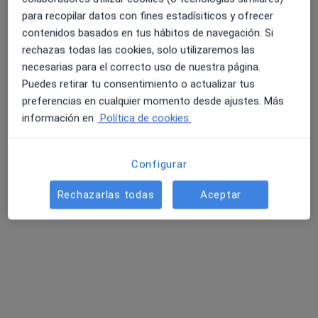
para recopilar datos con fines estadísiticos y ofrecer
contenidos basados en tus hábitos de navegación. Si
rechazas todas las cookies, solo utilizaremos las
necesarias para el correcto uso de nuestra página.
Puedes retirar tu consentimiento o actualizar tus
preferencias en cualquier momento desde ajustes. Más
información en
Política de cookies.
José Francisco Álvarez
·
Ver más
Psicólogo
Configurar
15 opiniones
Rechazarlas todas
Aceptar
Dirección
Online
Valentin de Berriotxoa Kalea, 2, Portugalete
•
Mapa
José Francisco Álvarez PSICÓLOGO PORTUGALETE
Primera visita Psicología
desde 60 €
Este especialista no ofrece reserva de cita online en esta dirección.