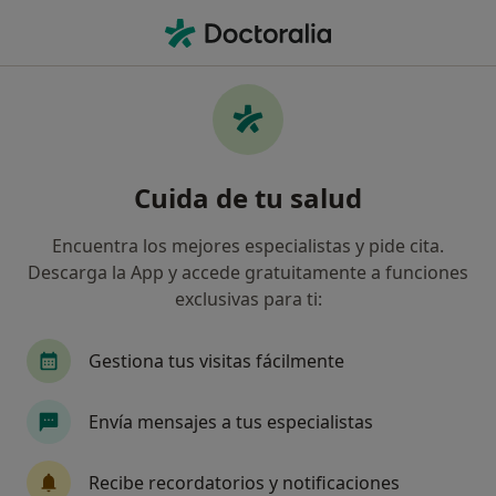
Men
Trastorno De Hiperactividad Y Déficit De Atención Tdah • Portugalete, Vizcaya
Filtros
• 1
Seguro
Mapa
Especialistas en Trastorno de hiperactividad
Cuida de tu salud
y déficit de atención (TDAH) en Portugalete
Así organizamos los resultados
Encuentra los mejores especialistas y pide cita.
Descarga la App y accede gratuitamente a funciones
exclusivas para ti:
¿Qué especialidad estás buscando?
Psicólogo
Cirujano plástico
Fisioterapeut
Gestiona tus visitas fácilmente
Envía mensajes a tus especialistas
Recibe recordatorios y notificaciones