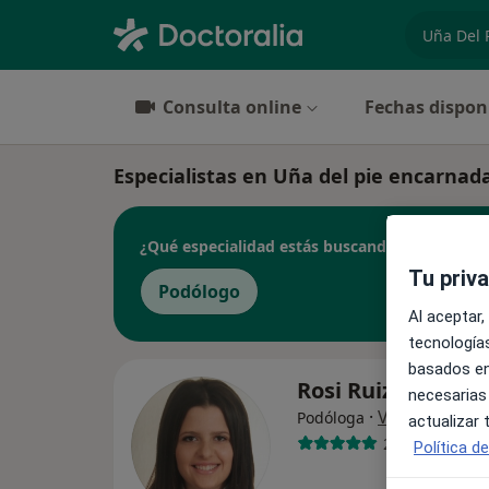
especiali
Consulta online
Fechas dispon
Especialistas en Uña del pie encarnad
¿Qué especialidad estás buscando?
Tu priv
Podólogo
Al aceptar,
tecnologías
basados en
Rosi Ruiz Jiméne
necesarias
·
Ver más
Podóloga
actualizar
266 opiniones
Política d