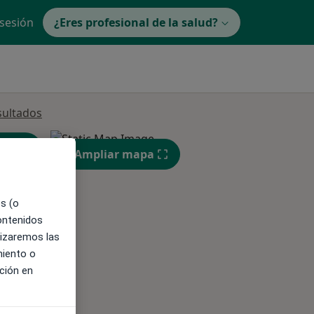
 sesión
¿Eres profesional de la salud?
sultados
Ampliar mapa
es (o
contenidos
lizaremos las
ible
miento o
ción en