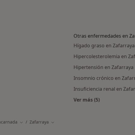
Otras enfermedades en Za
Hígado graso en Zafarraya
Hipercolesterolemia en Za
Hipertensión en Zafarraya
Insomnio crónico en Zafar
Insuficiencia renal en Zafa
Ver más (5)
Más en esta categor
ncarnada
Zafarraya
Cambiar de ciudad
Cambiar de ciudad