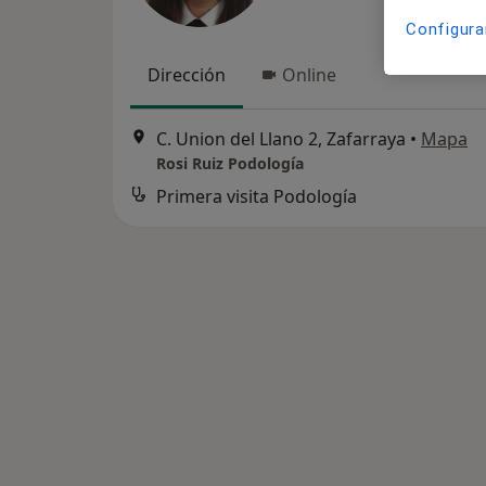
Configura
Dirección
Online
C. Union del Llano 2, Zafarraya
•
Mapa
Rosi Ruiz Podología
Primera visita Podología