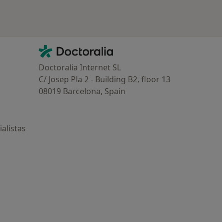
Contacto
Doctoralia - Página de inicio
Doctoralia Internet SL
C/ Josep Pla 2 - Building B2, floor 13
08019 Barcelona, Spain
alistas