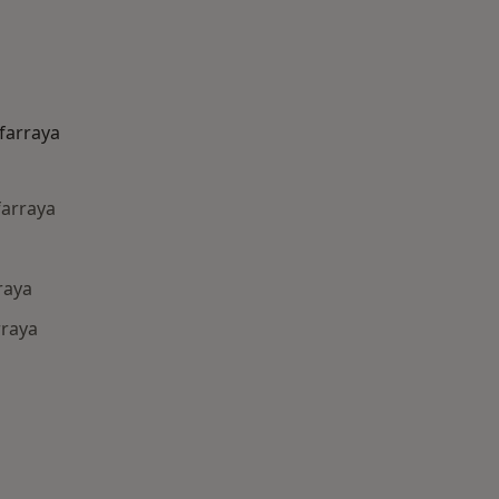
farraya
farraya
raya
rraya
ía: Otras enfermedades en Zafarraya