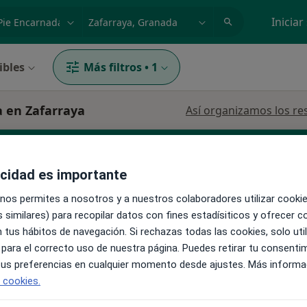
dad, enfermedad o nombre
p. ej. Madrid
Iniciar
ibles
Más filtros
•
1
a en Zafarraya
Así organizamos los re
acidad es importante
 nos permites a nosotros y a nuestros colaboradores utilizar cooki
 similares) para recopilar datos con fines estadísiticos y ofrecer 
 tus hábitos de navegación. Si rechazas todas las cookies, solo uti
La reserva de cita online no está dispon
z
 para el correcto uso de nuestra página. Puedes retirar tu consenti
Ver teléfono
 tus preferencias en cualquier momento desde ajustes. Más informa
e cookies.