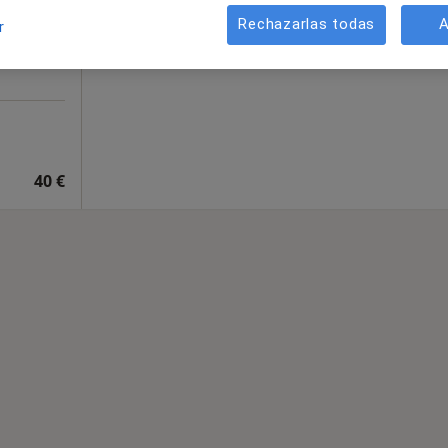
Rechazarlas todas
A
r
40 €