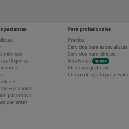
os pacientes
Para profesionales
listas
Precios
s
Servicios para especialistas
s médicos
Servicios para clínicas
ta al Experto
Noa Notes
nuevo
amentos
Recursos gratuitos
os
Centro de ayuda para especi
medades
tas Frecuentes
ión para móvil
ara pacientes