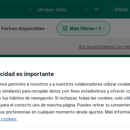
dad, enfermedad o nombre
p. ej. Madrid
Iniciar
Fechas disponibles
Más filtros
•
1
Así organizamos los re
acidad es importante
 nos permites a nosotros y a nuestros colaboradores utilizar cooki
 similares) para recopilar datos con fines estadísiticos y ofrecer 
 tus hábitos de navegación. Si rechazas todas las cookies, solo uti
La reserva de cita online no está dispon
uque
 para el correcto uso de nuestra página. Puedes retirar tu consenti
Pedir una cita
 tus preferencias en cualquier momento desde ajustes. Más informa
e cookies.