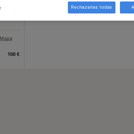
Rechazarlas todas
A
r
Mapa
100 €