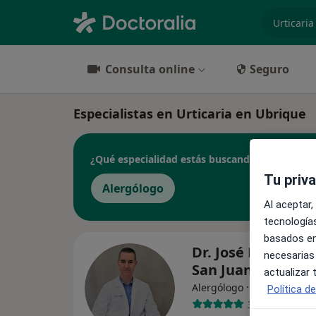
especiali
Consulta online
Seguro
Especialistas en Urticaria en Ubrique
¿Qué especialidad estás buscando?
Tu priv
Alergólogo
Al aceptar,
tecnologías
basados en
Dr. José María D
necesarias
San Juan
actualizar
·
Ver más
Alergólogo
Política d
371 opiniones