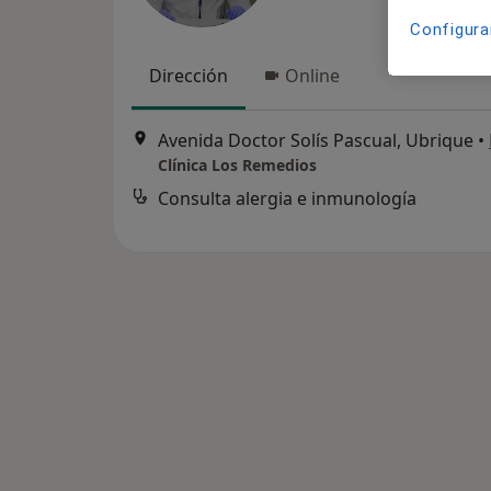
Configura
Dirección
Online
Avenida Doctor Solís Pascual, Ubrique
•
Clínica Los Remedios
Consulta alergia e inmunología