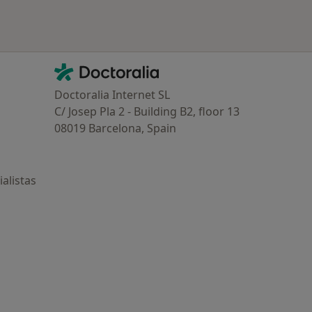
Contacto
Doctoralia - Página de inicio
Doctoralia Internet SL
C/ Josep Pla 2 - Building B2, floor 13
08019 Barcelona, Spain
alistas