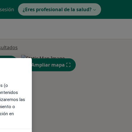
 sesión
¿Eres profesional de la salud?
sultados
Ampliar mapa
es (o
contenidos
lizaremos las
ible
miento o
ción en