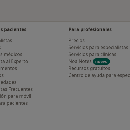
os pacientes
Para profesionales
listas
Precios
s
Servicios para especialistas
s médicos
Servicios para clínicas
ta al Experto
Noa Notes
nuevo
amentos
Recursos gratuitos
os
Centro de ayuda para especi
medades
tas Frecuentes
ión para móvil
ara pacientes