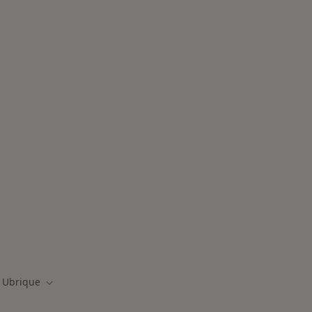
rmedades en Ubrique
Ubrique
iar de ciudad
Cambiar de ciudad