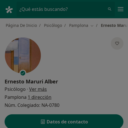
Men
¿Qué estás buscando?
Página De Inicio
Psicólogo
Pamplona
Ernesto Marur
Cambiar de ciudad
Ernesto Maruri Alber
sobre las especializaciones
Psicólogo
·
Ver más
Pamplona
1 dirección
Núm. Colegiado: NA-0780
Datos de contacto