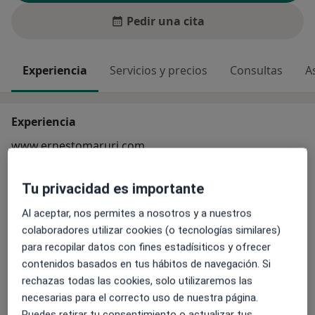
Pedir una cita
Experiencia
Servicios y precios
Consultas
A
Experiencia
www.ernestomaruri.com
Ernesto Maruri Álber
- 629 44 56 96
c/ Amaya, 2-B, 4º iz. (Pamplona) (Navarra - España)
Tu privacidad es importante
Tengo el "Título oficial de Psicólogo Especialista en
Psicología Clínica".
Al aceptar, nos permites a nosotros y a nuestros
Tratamiento psicoanalítico. Atendiendo a las
colaboradores utilizar cookies (o tecnologías similares)
manifestaciones del inconsciente: saber hacer mejor
para recopilar datos con fines estadísiticos y ofrecer
Sobre mí
con el sufrimiento. Inhibiciones, excesos, síntomas y
ver más
contenidos basados en tus hábitos de navegación. Si
angustia.
rechazas todas las cookies, solo utilizaremos las
Enfoque terapéutico
Ansiedad, depresión, bloqueo, pánico, fobias,
necesarias para el correcto uso de nuestra página.
Psicoanálisis
autoestima, duelo, conflictos, problemas sexuales,
Puedes retirar tu consentimiento o actualizar tus