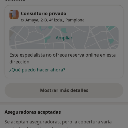
Consultorio privado
c/ Amaya, 2-B, 4º izda.,
Pamplona
Ampliar
se abre en una nueva pestañ
Disponibilidad
Este especialista no ofrece reserva online en esta
dirección
¿Qué puedo hacer ahora?
Mostrar más detalles
sobre la dirección
Aseguradoras aceptadas
Se aceptan aseguradoras, pero la cobertura varía