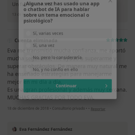
Un fuerte abrazo !!
¿Alguna vez has usado una app
o chatbot de IA para hablar
13 de mayo de 2019
sobre un tema emocional o
psicológico?
Sí, varias veces
Cuenta eliminada
Sí, una vez
Eva me transmitió mucha confianza, me aportó
mucha seguridad, me ayudó a superarme y
No, pero lo consideraría
superar obstáculos. De manera muy natural me
No, y no confío en ello
ha enseñado estrategias para manejarme
mejor en mi día a día.
Continuar
Es una gran profesional y además muy cercana.
MUCHAS GRACIAS POR TODO EVA.
en opinión del usuario Cu
18 de diciembre de 2018
•
Consultorio privado
•
•
Reportar
Eva Fernández Fernández