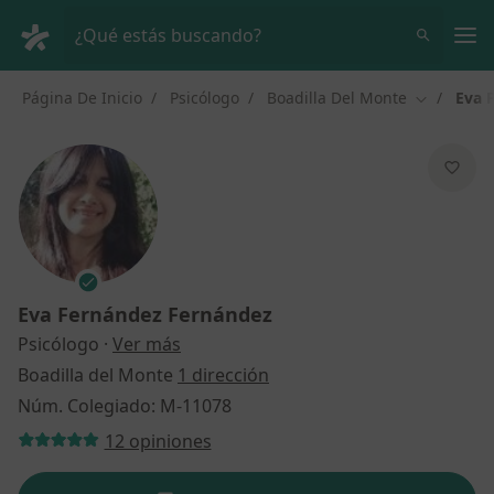
Men
¿Qué estás buscando?
Página De Inicio
Psicólogo
Boadilla Del Monte
Eva 
Cambiar d
Eva Fernández Fernández
sobre las especializaciones
Psicólogo
·
Ver más
Boadilla del Monte
1 dirección
Núm. Colegiado: M-11078
12 opiniones