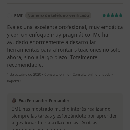
EMI
Número de teléfono verificado
E
Eva es una excelente profesional, muy empática
y con un enfoque muy pragmático. Me ha
ayudado enormemente a desarrollar
herramientas para afrontar situaciones no solo
ahora, sino a largo plazo. Totalmente
recomendable.
1 de octubre de 2020
•
Consulta online
•
Consulta online privada
•
en opinión del usuario EMI
Reportar
Eva Fernández Fernández
EMI, has mostrado mucho interés realizando
siempre las tareas y esforzándote por aprender
a gestionar tu día a día con las técnicas
aprendidas en la terapia.