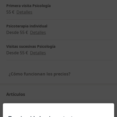
Primera visita Psicología
55 €
Detalles
Psicoterapia individual
Desde 55 €
Detalles
Visitas sucesivas Psicología
Desde 55 €
Detalles
¿Cómo funcionan los precios?
Artículos
Trastorno de ansiedad