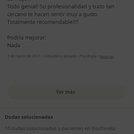
Todo genial! Su profesionalidad y trato tan
cercano te hacen sentir muy a gusto.
Totalmente recomendable!!!!
Podría mejorar:
Nada
en opinión del usuar
3 de marzo de 2017
•
Consultorio privado
•
Psicología
•
Reportar
Ver más
opiniones anteriores
Dudas solucionadas
10 dudas solucionadas a pacientes en Doctoralia