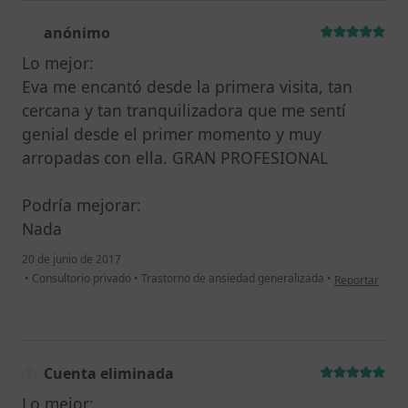
anónimo
A
Lo mejor:
Eva me encantó desde la primera visita, tan
cercana y tan tranquilizadora que me sentí
genial desde el primer momento y muy
arropadas con ella. GRAN PROFESIONAL
Podría mejorar:
Nada
20 de junio de 2017
en opinión del
•
Consultorio privado
•
Trastorno de ansiedad generalizada
•
Reportar
Cuenta eliminada
Lo mejor: