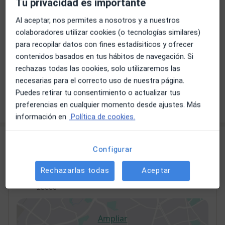
Tu privacidad es importante
La ansiedad es el motivo de consulta más común
Al aceptar, nos permites a nosotros y a nuestros
con sus diversas modalidades. La ansiedad en sí no
colaboradores utilizar cookies (o tecnologías similares)
es mala, es un aviso del organismo de qué algo está
para recopilar datos con fines estadísiticos y ofrecer
fallando y debemos solucionarlo. Pueden darse
contenidos basados en tus hábitos de navegación. Si
episodios o ataques de ansiedad, fobias,
rechazas todas las cookies, solo utilizaremos las
obsesiones... La sintomatología es muy diversa:
necesarias para el correcto uso de nuestra página.
palpitaciones, sudoración, nudo
...
ver más
Puedes retirar tu consentimiento o actualizar tus
Ver todos los artículos
preferencias en cualquier momento desde ajustes. Más
información en
Política de cookies.
Consulta
Configurar
Consultorio privado
Rechazarlas todas
Aceptar
Avenida Isabel de Farnesio, 2,
Boadilla del Monte
28660
Ampliar
se abre en una nueva pestañ