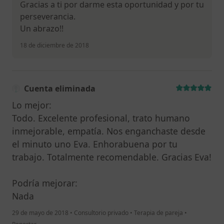
Gracias a ti por darme esta oportunidad y por tu
perseverancia.
Un abrazo!!
18 de diciembre de 2018
Cuenta eliminada
Lo mejor:
Todo. Excelente profesional, trato humano
inmejorable, empatía. Nos enganchaste desde
el minuto uno Eva. Enhorabuena por tu
trabajo. Totalmente recomendable. Gracias Eva!
Podría mejorar:
Nada
29 de mayo de 2018
•
Consultorio privado
•
Terapia de pareja
•
en opinión del usuario Cuenta eliminada