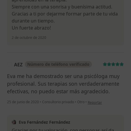
Siempre con una sonrisa y buenísima actitud.
Gracias a ti por dejarme formar parte de tu vida
durante un tiempo.
Un fuerte abrazo!
2 de octubre de 2020
AEZ
Número de teléfono verificado
A
Eva me ha demostrado ser una psicóloga muy
profesional. Sus terapias son verdaderamente
efectivas, no puedo estar más agradecido.
en opinión del usuario AEZ
25 de junio de 2020
•
Consultorio privado
•
Otro
•
Reportar
Eva Fernández Fernández
Gracias por tu valoración, con personas así da