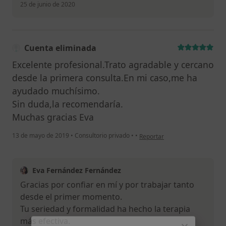
25 de junio de 2020
Cuenta eliminada
Excelente profesional.Trato agradable y cercano
desde la primera consulta.En mi caso,me ha
ayudado muchísimo.
Sin duda,la recomendaría.
Muchas gracias Eva
en opinión del usuario Cuenta 
13 de mayo de 2019
•
Consultorio privado
•
•
Reportar
Eva Fernández Fernández
Gracias por confiar en mí y por trabajar tanto
desde el primer momento.
Tu seriedad y formalidad ha hecho la terapia
más efectiva.