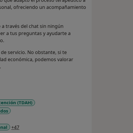
o que adapto el proceso terapéutico a
personal, ofreciendo un acompañamiento
 a través del chat sin ningún
r a tus preguntas y ayudarte a
o.
 de servicio. No obstante, si te
idad económica, podemos valorar
.
atención (TDAH)
dos
a11y_sr_more_diseases
onal
+47