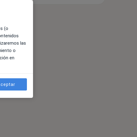
es (o
contenidos
lizaremos las
miento o
ción en
ceptar