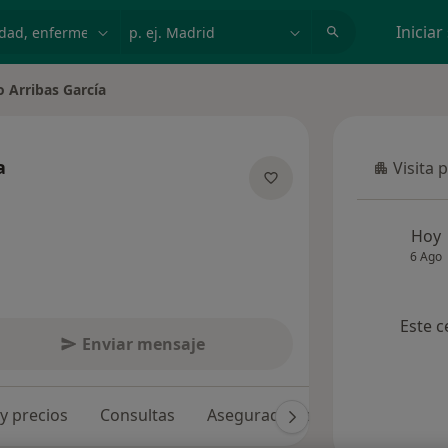
dad, enfermedad o nombre
p. ej. Madrid
Iniciar
o Arribas García
a
Visita 
Visita p
e las especializaciones
Hoy
6 Ago
Este c
Enviar mensaje
 y precios
Consultas
Aseguradoras
Opiniones (1