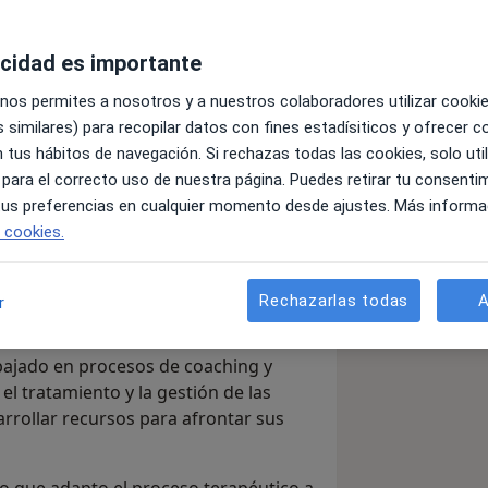
acidad es importante
 nos permites a nosotros y a nuestros colaboradores utilizar cooki
ativa, adaptando el tratamiento a las
 similares) para recopilar datos con fines estadísiticos y ofrecer 
sona. Actualmente acompaño a niños y
 tus hábitos de navegación. Si rechazas todas las cookies, solo uti
tos mediante un enfoque terapéutico
 para el correcto uso de nuestra página. Puedes retirar tu consenti
 tus preferencias en cualquier momento desde ajustes. Más informa
e cookies.
n en Terapia Gestalt y el Máster en
vo de seguir ampliando mis
alidad basada en una formación
Rechazarlas todas
A
r
abajado en procesos de coaching y
el tratamiento y la gestión de las
rrollar recursos para afrontar sus