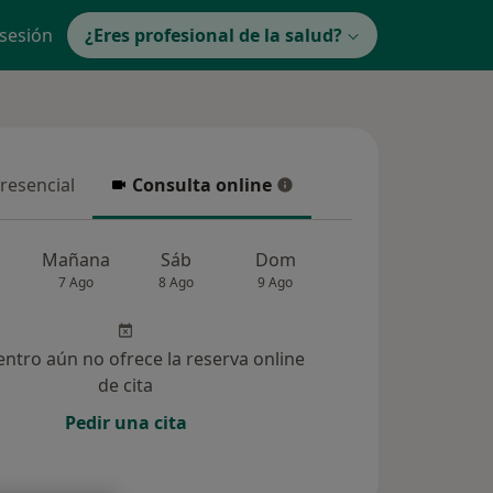
 sesión
¿Eres profesional de la salud?
presencial
Consulta online
resencial
Consulta online
Mañana
Sáb
Dom
Lun
Mar
7 Ago
8 Ago
9 Ago
10 Ago
11 Ag
entro aún no ofrece la reserva online
de cita
Pedir una cita
7)