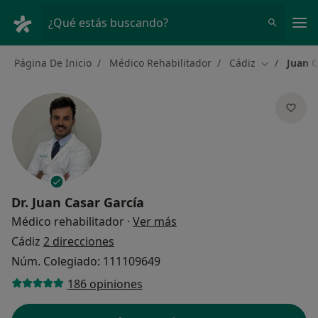
Men
¿Qué estás buscando?
Página De Inicio
Médico Rehabilitador
Cádiz
Juan C
Cambiar de
Dr.
Juan Casar García
sobre las especializacione
Médico rehabilitador
·
Ver más
Cádiz
2 direcciones
Núm. Colegiado: 111109649
186 opiniones