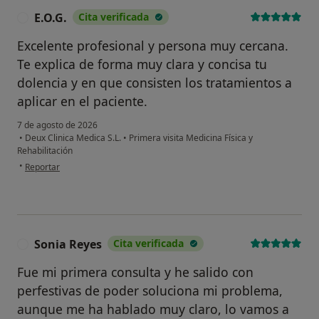
E.O.G.
Cita verificada
E
Excelente profesional y persona muy cercana.
Te explica de forma muy clara y concisa tu
dolencia y en que consisten los tratamientos a
aplicar en el paciente.
7 de agosto de 2026
•
Deux Clinica Medica S.L.
•
Primera visita Medicina Física y
Rehabilitación
en opinión del usuario E.O.G.
•
Reportar
Sonia Reyes
Cita verificada
S
Fue mi primera consulta y he salido con
perfestivas de poder soluciona mi problema,
aunque me ha hablado muy claro, lo vamos a