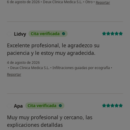
en opinión del usuari
6 de agosto de 2026
•
Deux Clinica Medica S.L.
•
Otro
•
Reportar
Lidvy
Cita verificada
L
Excelente profesional, le agradezco su
paciencia y le estoy muy agradecida.
4 de agosto de 2026
•
Deux Clinica Medica S.L.
•
Infiltraciones guiadas por ecografía
•
en opinión del usuario Lidvy
Reportar
Apa
Cita verificada
A
Muy muy profesional y cercano, las
explicaciones detalldas