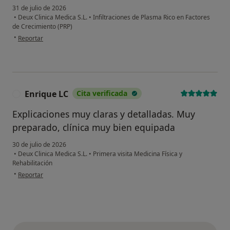
31 de julio de 2026
•
Deux Clinica Medica S.L.
•
Infiltraciones de Plasma Rico en Factores
de Crecimiento (PRP)
en opinión del usuario Apa
•
Reportar
Enrique LC
Cita verificada
E
Explicaciones muy claras y detalladas. Muy
preparado, clínica muy bien equipada
30 de julio de 2026
•
Deux Clinica Medica S.L.
•
Primera visita Medicina Física y
Rehabilitación
en opinión del usuario Enrique LC
•
Reportar