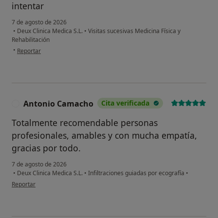
intentar
7 de agosto de 2026
•
Deux Clinica Medica S.L.
•
Visitas sucesivas Medicina Física y
Rehabilitación
en opinión del usuario Sonia Reyes
•
Reportar
Antonio Camacho
Cita verificada
A
Totalmente recomendable personas
¿Alguna vez has usado una app
o chatbot de IA para hablar
profesionales, amables y con mucha empatía,
sobre un tema emocional o
gracias por todo.
psicológico?
7 de agosto de 2026
Sí, varias veces
•
Deux Clinica Medica S.L.
•
Infiltraciones guiadas por ecografía
•
en opinión del usuario Antonio Camacho
Reportar
Sí, una vez
No, pero lo consideraría