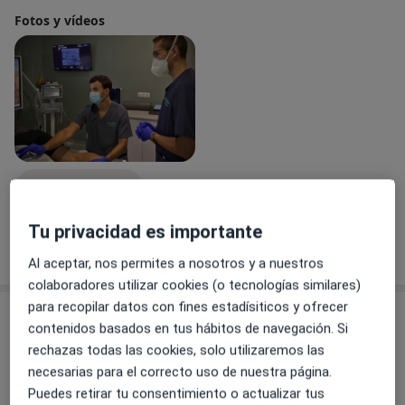
Desde el inicio de mi formación, he mostrado un gran
Fotos y vídeos
interés por la valoración ecográfica y las técnicas
intervencionistas ecoguiadas, compaginando la
actividad asistencial con la formación continuada,
obteniendo una serie de títulos Universitarios como:
- Máster en el abordaje integral de la espasticidad
ecoguiada, por la Universidad de Salamanca.
- Máster en técnicas intervencionistas ecoguiadas.
Universidad de Sevilla.
Ver galería (1)
- Acreditación por la Sociedad Española del Dolor para
realización de técnicas intervencionistas ecoguiadas.
Tu privacidad es importante
- Experto Universitario en el Tratamiento del Dolor.
Mostrar más detalles
sobre la experiencia
Al aceptar, nos permites a nosotros y a nuestros
Universidad de Cádiz.
colaboradores utilizar cookies (o tecnologías similares)
para recopilar datos con fines estadísiticos y ofrecer
A lo largo de mi trayectoria, he combinado mi labor
Servicios y precios
contenidos basados en tus hábitos de navegación. Si
asistencial con la investigación consiguiendo premios
Primera visita Medicina Física y Rehabilitación
rechazas todas las cookies, solo utilizaremos las
por comunicaciones orales en Congresos Nacionales e
Detalles
necesarias para el correcto uso de nuestra página.
Internacionales de la especialidad.
Puedes retirar tu consentimiento o actualizar tus