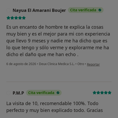
No, y no confío en ello
Nayua El Amarani Boujer
Cita verificada
N
Continuar
Es un encanto de hombre te explica la cosas
muy bien y es el mejor para mi con experiencia
que llevo 9 meses y nadie me ha dicho que es
lo que tengo y sólo verme y explorarme me ha
dicho el daño que me han echo .
en opinión del usuar
6 de agosto de 2026
•
Deux Clinica Medica S.L.
•
Otro
•
Reportar
P.M.P
Cita verificada
P
La visita de 10, recomendable 100%. Todo
perfecto y muy bien explicado todo. Gracias