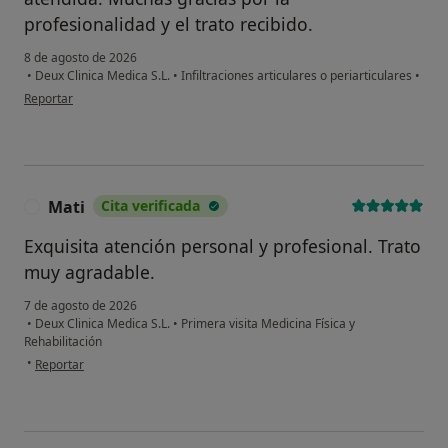
profesionalidad y el trato recibido.
8 de agosto de 2026
•
Deux Clinica Medica S.L.
•
Infiltraciones articulares o periarticulares
•
en opinión del usuario Tamara Arzúa
Reportar
Mati
Cita verificada
M
Exquisita atención personal y profesional. Trato
muy agradable.
7 de agosto de 2026
•
Deux Clinica Medica S.L.
•
Primera visita Medicina Física y
Rehabilitación
en opinión del usuario Mati
•
Reportar