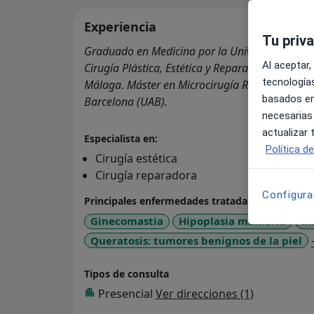
Experiencia
Tu priv
Graduado en Medicina por la Universidad CEU S
Al aceptar,
Cirugía Plástica, Estética y Reparadora por el 
tecnologías
Málaga. Máster en Microcirugía Reconstructiv
basados en
Barcelona (UAB).
necesarias
actualizar
Especialista en:
Política d
Cirugía estética
Cirugía reparadora
Configura
Principales enfermedades tratadas
Ginecomastia
Hipoplasia mamaria
Ma
Queratosis: tumores benignos de la piel
Tipos de consulta
Presencial
Ver direcciones (1)