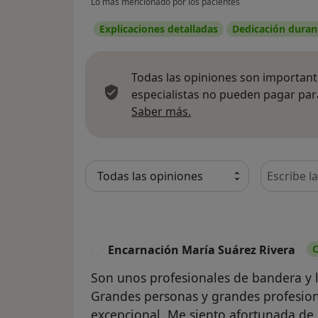
Lo más mencionado por los pacientes
Explicaciones detalladas
Dedicación durant
Todas las opiniones son importante
especialistas no pueden pagar para
Más información sobre
Saber más.
Busca en 
Encarnación María Suárez Rivera
C
E
Son unos profesionales de bandera y l
Grandes personas y grandes profesion
excepcional. Me siento afortunada de 