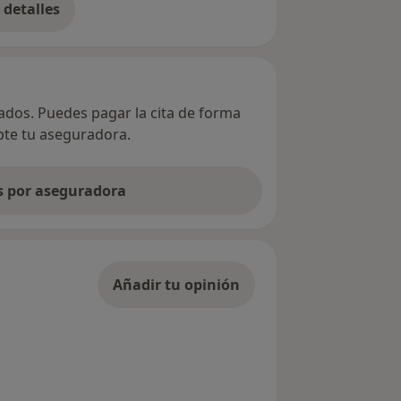
detalles
bre la dirección
vados. Puedes pagar la cita de forma
epte tu aseguradora.
as por aseguradora
Añadir tu opinión