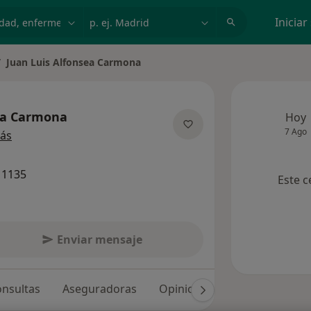
dad, enfermedad o nombre
p. ej. Madrid
Iniciar
Juan Luis Alfonsea Carmona
biar de ciudad
sea Carmona
Hoy
7 Ago
sobre las especializaciones
ás
11135
Este c
Enviar mensaje
nsultas
Aseguradoras
Opiniones (41)