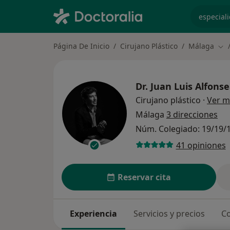
especiali
Página De Inicio
Cirujano Plástico
Málaga
Cam
Dr.
Juan Luis Alfon
Cirujano plástico
·
Ver m
Málaga
3 direcciones
Núm. Colegiado: 19/19/
41 opiniones
Reservar cita
Experiencia
Servicios y precios
Co