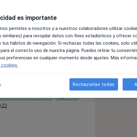
acidad es importante
an Pablo en Madrid. Especialista en
 nos permites a nosotros y a nuestros colaboradores utilizar cooki
Hospital Regional Universitario (HRU) de
 similares) para recopilar datos con fines estadísiticos y ofrecer 
a por la Universidad Autónoma de
 tus hábitos de navegación. Si rechazas todas las cookies, solo uti
 para el correcto uso de nuestra página. Puedes retirar tu consenti
 tus preferencias en cualquier momento desde ajustes. Más informa
e cookies.
Rechazarlas todas
A
r
lformaciones faciales
Lipomas
a11y_sr_more_diseases
+22