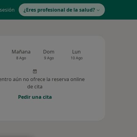
 sesión
¿Eres profesional de la salud?
Mañana
Dom
Lun
Mar
Mié
8 Ago
9 Ago
10 Ago
11 Ago
12 Ag
entro aún no ofrece la reserva online
de cita
Pedir una cita