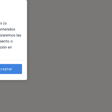
es (o
contenidos
lizaremos las
miento o
ción en
ceptar