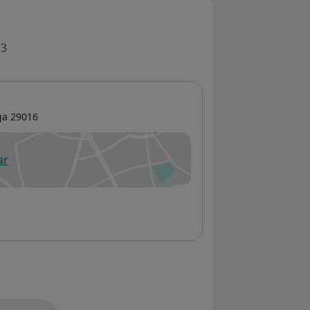
 3
ga
29016
ar
 abre en una nueva pestaña