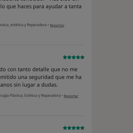
lo que haces para ayudar a tanta
en opinión del usuario Encarnación María Suárez 
ástica, estética y Reparadora
•
Reportar
odo con tanto detalle que no me
smitido una seguridad que me ha
nos sin lugar a dudas.
en opinión del usuario NVM
irugía Plástica, Estética y Reparadora
•
Reportar