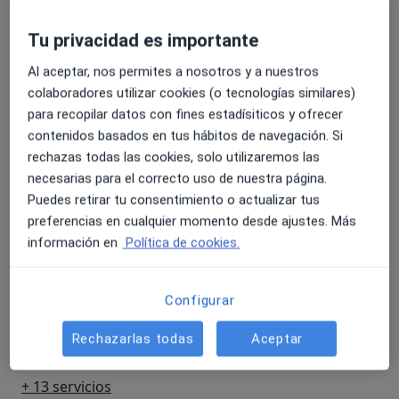
Servicios y precios
Tu privacidad es importante
Consulta online
100 €
Detalles
Al aceptar, nos permites a nosotros y a nuestros
colaboradores utilizar cookies (o tecnologías similares)
Tratamiento de la adicción a las nuevas tecnologías
para recopilar datos con fines estadísiticos y ofrecer
Detalles
contenidos basados en tus hábitos de navegación. Si
rechazas todas las cookies, solo utilizaremos las
necesarias para el correcto uso de nuestra página.
Tratamiento para adicciones comportamentales
Puedes retirar tu consentimiento o actualizar tus
Detalles
preferencias en cualquier momento desde ajustes. Más
información en
Política de cookies.
Tratamiento para adicciones
Desde 100 €
Detalles
Configurar
Tratamiento del alcoholismo
Rechazarlas todas
Aceptar
Desde 100 €
Detalles
+ 13 servicios