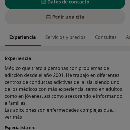
Datos de contacto
Pedir una cita
Experiencia
Servicios y precios
Consultas
A
Experiencia
Médico que trato a personas con problemas de
adicción desde el año 2001. He trabajo en diferentes
centros de conductas adictivas de la isla, siendo uno
de los médicos con más experiencia, tanto en adultos
como en jóvenes, así como asesorando e informando
a familias.
Las adicciones son enfermedades complejas que
Sobre mí
necesitan un tratamiento de forma integral y
ver más
personalizado.
Especialista en: