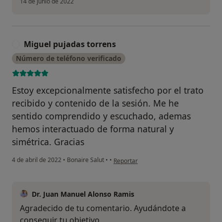
14 de junio de 2022
Miguel pujadas torrens
M
Número de teléfono verificado
Estoy excepcionalmente satisfecho por el trato
recibido y contenido de la sesión. Me he
sentido comprendido y escuchado, ademas
hemos interactuado de forma natural y
simétrica. Gracias
en opinión del usuario Miguel pujadas 
4 de abril de 2022
•
Bonaire Salut
•
•
Reportar
Dr. Juan Manuel Alonso Ramis
Agradecido de tu comentario. Ayudándote a
conseguir tu objetivo.