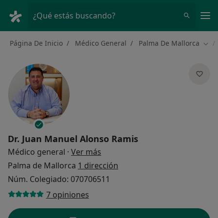
Men
¿Qué estás buscando?
Página De Inicio
Médico General
Palma De Mallorca
Camb
Dr.
Juan Manuel Alonso Ramis
sobre las especializaciones
Médico general
·
Ver más
Palma de Mallorca
1 dirección
Núm. Colegiado: 070706511
7 opiniones