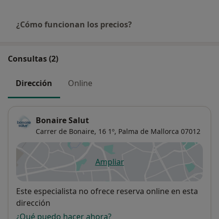
¿Cómo funcionan los precios?
Consultas (2)
Dirección
Online
Bonaire Salut
Carrer de Bonaire, 16 1º,
Palma de Mallorca
07012
Ampliar
se abre en una nueva pestañ
Disponibilidad
Este especialista no ofrece reserva online en esta
dirección
¿Qué puedo hacer ahora?