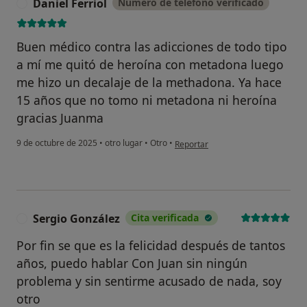
Daniel Ferriol
Número de teléfono verificado
D
Buen médico contra las adicciones de todo tipo
a mí me quitó de heroína con metadona luego
me hizo un decalaje de la methadona. Ya hace
15 años que no tomo ni metadona ni heroína
gracias Juanma
en opinión del usuario Daniel Ferri
9 de octubre de 2025
•
otro lugar
•
Otro
•
Reportar
Sergio González
Cita verificada
S
Por fin se que es la felicidad después de tantos
años, puedo hablar Con Juan sin ningún
problema y sin sentirme acusado de nada, soy
otro