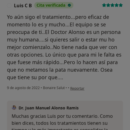
Luis C B
Cita verificada
L
Yo aún sigo el tratamiento...pero eficaz de
momento lo es y mucho...El equipo se se
preocupa de ti..El Doctor Alonso es un persona
muy humana....si quieres salir o estar mu ho
mejor comienzalo..No tiene nada que ver con
otras opciones. Lo único que para mi le falta es
que fuese más rápido...Pero lo hacen así para
que no metamos la pata nuevamente. Osea
que tiene su por que....
en opinión del usuario Luis C B
9 de agosto de 2022
•
Bonaire Salut
•
•
Reportar
Dr. Juan Manuel Alonso Ramis
Muchas gracias Luis por tu comentario. Como
bien dices, todos los tratamientos tienen su
tiempo y lo más importante es consolidar la