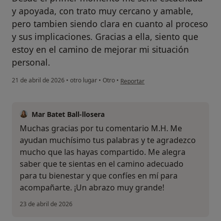
y apoyada, con trato muy cercano y amable,
pero tambien siendo clara en cuanto al proceso
y sus implicaciones. Gracias a ella, siento que
estoy en el camino de mejorar mi situación
personal.
en opinión del usuario MH
21 de abril de 2026
•
otro lugar
•
Otro
•
Reportar
Mar Batet Ball-llosera
Muchas gracias por tu comentario M.H. Me
ayudan muchísimo tus palabras y te agradezco
mucho que las hayas compartido. Me alegra
saber que te sientas en el camino adecuado
para tu bienestar y que confíes en mí para
acompañarte. ¡Un abrazo muy grande!
23 de abril de 2026