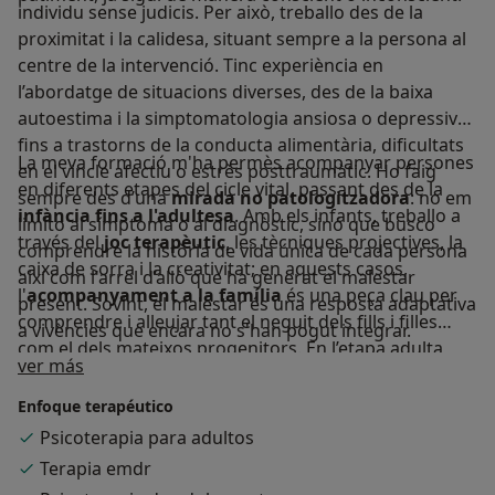
individu sense judicis. Per això, treballo des de la
proximitat i la calidesa, situant sempre a la persona al
centre de la intervenció. Tinc experiència en
l’abordatge de situacions diverses, des de la baixa
autoestima i la simptomatologia ansiosa o depressiva
fins a trastorns de la conducta alimentària, dificultats
La meva formació m'ha permès acompanyar persones
en el vincle afectiu o estrès posttraumàtic. Ho faig
en diferents etapes del cicle vital, passant des de la
sempre des d’una
mirada no patologitzadora
: no em
infància fins a l'adultesa
. Amb els infants, treballo a
limito al símptoma o al diagnòstic, sinó que busco
través del
joc terapèutic
, les tècniques projectives, la
comprendre la història de vida única de cada persona
caixa de sorra i la creativitat; en aquests casos,
així com l'arrel d’allò que ha generat el malestar
l'
acompanyament a la família
és una peça clau per
present. Sovint, el malestar és una resposta adaptativa
comprendre i alleujar tant el neguit dels fills i filles
a vivències que encara no s'han pogut integrar.
com el dels mateixos progenitors. En l’etapa adulta,
Sobre mí
ver más
seguim explorant aquestes mateixes eines
d'integració per tal de restaurar l'equilibri emocional i
Enfoque terapéutico
el benestar personal.
Psicoterapia para adultos
Terapia emdr