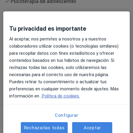
Psicoterapia de adolescentes
Especialista en:
Psicología infantil
Tu privacidad es importante
Pacientes que atiendo
Al aceptar, nos permites a nosotros y a nuestros
Adultos
colaboradores utilizar cookies (o tecnologías similares)
Niños a partir de 6 años (Solo en algunas
para recopilar datos con fines estadísiticos y ofrecer
direcciones)
contenidos basados en tus hábitos de navegación. Si
rechazas todas las cookies, solo utilizaremos las
Tipos de consulta
necesarias para el correcto uso de nuestra página.
Presencial
Ver direcciones (2)
Puedes retirar tu consentimiento o actualizar tus
Videoconsulta
Ver calendario online
preferencias en cualquier momento desde ajustes. Más
información en
Política de cookies.
Fotos y vídeos
Configurar
Rechazarlas todas
Aceptar