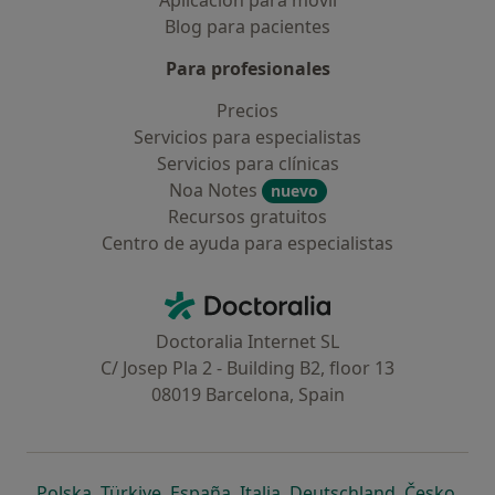
Aplicación para móvil
Blog para pacientes
Para profesionales
Precios
Servicios para especialistas
Servicios para clínicas
Noa Notes
nuevo
Recursos gratuitos
Centro de ayuda para especialistas
Contacto
Doctoralia - Página de inicio
Doctoralia Internet SL
C/ Josep Pla 2 - Building B2, floor 13
08019 Barcelona, Spain
se abre en una nueva pestaña
se abre en una nueva pestaña
se abre en una nueva pestaña
se abre en una nueva pes
se abre en 
se a
Polska
,
Türkiye
,
España
,
Italia
,
Deutschland
,
Česko
,