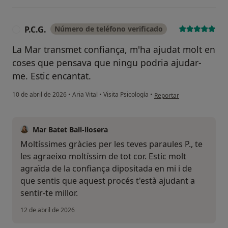
P.C.G.
Número de teléfono verificado
P
La Mar transmet confiança, m'ha ajudat molt en
coses que pensava que ningu podria ajudar-
me. Estic encantat.
en opinión del usuario P.C.
10 de abril de 2026
•
Aria Vital
•
Visita Psicología
•
Reportar
Mar Batet Ball-llosera
Moltíssimes gràcies per les teves paraules P., te
les agraeixo moltíssim de tot cor. Estic molt
agraïda de la confiança dipositada en mi i de
que sentis que aquest procés t'està ajudant a
sentir-te millor.
12 de abril de 2026