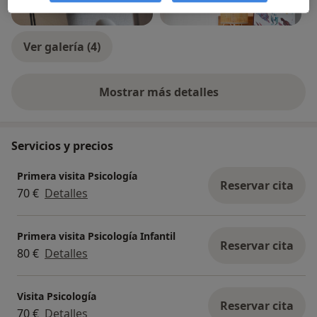
Ver galería (4)
Mostrar más detalles
sobre la experiencia
Servicios y precios
Primera visita Psicología
Reservar cita
70 €
Detalles
Primera visita Psicología Infantil
Reservar cita
80 €
Detalles
Visita Psicología
Reservar cita
70 €
Detalles