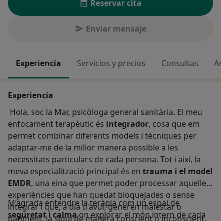
Reservar cita
Enviar mensaje
Experiencia
Servicios y precios
Consultas
A
Experiencia
Hola, soc la Mar, psicòloga general sanitària. El meu
enfocament terapèutic és
integrador
, cosa que em
permet combinar diferents models i tècniques per
adaptar-me de la millor manera possible a les
necessitats particulars de cada persona. Tot i així, la
meva especialització principal és en
trauma i el model
EMDR
, una eina que permet poder processar aquelles
experiències que han quedat bloquejades o sense
M’agrada entendre la teràpia com un espai de
integrar i que, a dia d'avui, generen malestar o
seguretat i calma
on explorar el món intern de cada
patiment, ja sigui de manera conscient o inconscient.