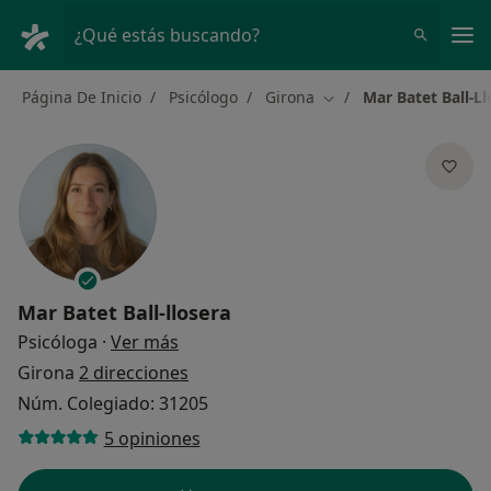
Men
¿Qué estás buscando?
Página De Inicio
Psicólogo
Girona
Mar Batet Ball-Ll
Cambiar de ciudad
Mar Batet Ball-llosera
sobre las especializaciones
Psicóloga
·
Ver más
Girona
2 direcciones
Núm. Colegiado: 31205
5 opiniones