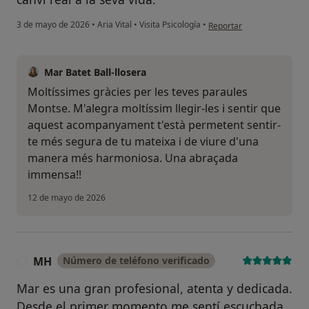
en opinión del usuario Mo
3 de mayo de 2026
•
Aria Vital
•
Visita Psicología
•
Reportar
Mar Batet Ball-llosera
Moltíssimes gràcies per les teves paraules
Montse. M'alegra moltíssim llegir-les i sentir que
aquest acompanyament t'està permetent sentir-
te més segura de tu mateixa i de viure d'una
manera més harmoniosa. Una abraçada
immensa!!
12 de mayo de 2026
MH
Número de teléfono verificado
M
Mar es una gran profesional, atenta y dedicada.
Desde el primer momento me sentí escuchada