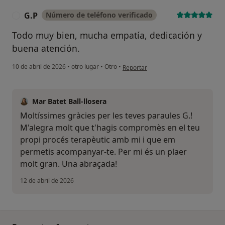
G.P
Número de teléfono verificado
G
Todo muy bien, mucha empatía, dedicación y
buena atención.
en opinión del usuario G.P
10 de abril de 2026
•
otro lugar
•
Otro
•
Reportar
Mar Batet Ball-llosera
Moltíssimes gràcies per les teves paraules G.!
M'alegra molt que t'hagis compromès en el teu
propi procés terapèutic amb mi i que em
permetis acompanyar-te. Per mi és un plaer
molt gran. Una abraçada!
12 de abril de 2026