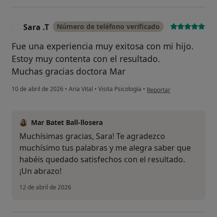
‏Sara .T
Número de teléfono verificado
Fue una experiencia muy exitosa con mi hijo.
Estoy muy contenta con el resultado.
Muchas gracias doctora Mar
en opinión del u
10 de abril de 2026
•
Aria Vital
•
Visita Psicología
•
Reportar
Mar Batet Ball-llosera
Muchísimas gracias, Sara! Te agradezco
muchísimo tus palabras y me alegra saber que
habéis quedado satisfechos con el resultado.
¡Un abrazo!
12 de abril de 2026