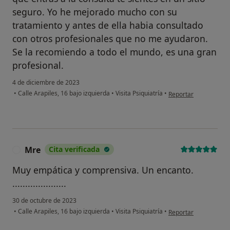
seguro. Yo he mejorado mucho con su
tratamiento y antes de ella habia consultado
con otros profesionales que no me ayudaron.
Se la recomiendo a todo el mundo, es una gran
profesional.
4 de diciembre de 2023
en opinión del usuario
•
Calle Arapiles, 16 bajo izquierda
•
Visita Psiquiatría
•
Reportar
Mre
Cita verificada
M
Muy empática y comprensiva. Un encanto.
.....................
30 de octubre de 2023
en opinión del usuari
•
Calle Arapiles, 16 bajo izquierda
•
Visita Psiquiatría
•
Reportar