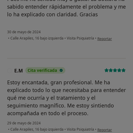
sabido entender rápidamente el problema y me
lo ha explicado con claridad. Gracias
30 de mayo de 2024
en opinión del usuari
•
Calle Arapiles, 16 bajo izquierda
•
Visita Psiquiatría
•
Reportar
E.M
Cita verificada
E
Estoy encantada, gran profesional. Me ha
explicado todo lo que necesitaba para entender
qué me ocurría y el tratamiento y el
seguimiento magnífico. Me estoy sintiendo
acompañada en todo el proceso.
29 de mayo de 2024
en opinión del usuari
•
Calle Arapiles, 16 bajo izquierda
•
Visita Psiquiatría
•
Reportar