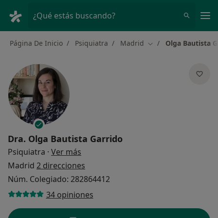
Men
¿Qué estás buscando?
Página De Inicio
Psiquiatra
Madrid
Olga Bautista G
Cambiar de ciudad
Dra.
Olga Bautista Garrido
sobre las especializaciones
Psiquiatra
·
Ver más
Madrid
2 direcciones
Núm. Colegiado: 282864412
34 opiniones