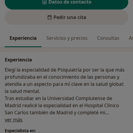
Datos de contacto
Pedir una cita
Experiencia
Servicios y precios
Consultas
A
Experiencia
Elegí la especialidad de Psiquiatría por ser la que más
profundizaba en el conocimiento de las personas y
atendía a un aspecto para mí clave en la salud global:
la salud mental.
Tras estudiar en la Universidad Complutense de
Madrid realicé la especialidad en el Hospital Clínico
San Carlos también de Madrid y completé mi
Sobre mí
formación en Adicciones en el Hospital St Luke
ver más
´s/Roosevelt de Nueva York y en el Hospital 12 de
Especialista en: