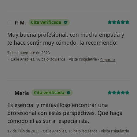
P. M.
Cita verificada
P
Muy buena profesional, con mucha empatía y
te hace sentir muy cómodo, la recomiendo!
7 de septiembre de 2023
en opinión del usuario
•
Calle Arapiles, 16 bajo izquierda
•
Visita Psiquiatría
•
Reportar
Maria
Cita verificada
M
Es esencial y maravilloso encontrar una
profesional con estás perspectivas. Que haga
cómodo el asistir al especialista.
12 de julio de 2023
•
Calle Arapiles, 16 bajo izquierda
•
Visita Psiquiatría
en opinión del usuario Maria