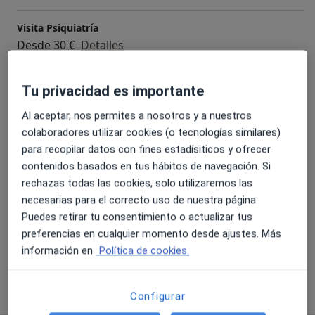
como experiencia realizando informes periciales sobre
todo en casos de incapacidad laboral por enfermedad
Visita Psiquiatría
psíquica.
Desde 30 €
Detalles
Evaluación de la competencia
Tu privacidad es importante
Detalles
Al aceptar, nos permites a nosotros y a nuestros
colaboradores utilizar cookies (o tecnologías similares)
Informe pericial psicológico
para recopilar datos con fines estadísiticos y ofrecer
Detalles
contenidos basados en tus hábitos de navegación. Si
rechazas todas las cookies, solo utilizaremos las
Mindfulness
necesarias para el correcto uso de nuestra página.
Detalles
Puedes retirar tu consentimiento o actualizar tus
preferencias en cualquier momento desde ajustes. Más
+ 4 servicios
información en
Política de cookies.
¿Cómo funcionan los precios?
Configurar