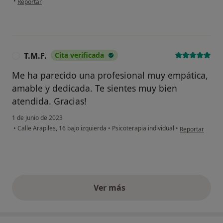
•
Reportar
T.M.F.
Cita verificada
T
Me ha parecido una profesional muy empática,
amable y dedicada. Te sientes muy bien
atendida. Gracias!
1 de junio de 2023
en opinión del u
•
Calle Arapiles, 16 bajo izquierda
•
Psicoterapia individual
•
Reportar
Ver más
opiniones anteriores