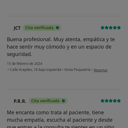
JCT
Cita verificada
J
Buena profesional. Muy atenta, empática y te
hace sentir muy cómodo y en un espacio de
seguridad.
15 de febrero de 2024
en opinión del usuari
•
Calle Arapiles, 16 bajo izquierda
•
Visita Psiquiatría
•
Reportar
P.R.R.
Cita verificada
P
Me encanta como trata al paciente, tiene
mucha empatía, escucha al paciente y desde
que entras a la consulta te sientes en un sitio