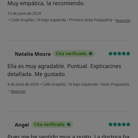
Muy empática, la recomiendo.
14 de junio de 2024
en opinión de
•
Calle Arapiles, 16 bajo izquierda
•
Primera visita Psiquiatría
•
Reportar
Natalia Moura
Cita verificada
N
Ella es muy agradable. Puntual. Explicacines
detallada. Me gustado
4 de junio de 2024
•
Calle Arapiles, 16 bajo izquierda
•
Visita Psiquiatría
en opinión del usuario Natalia Moura
•
Reportar
Angel
Cita verificada
A
Pues me he sentido muy a gusto. La doctora ha