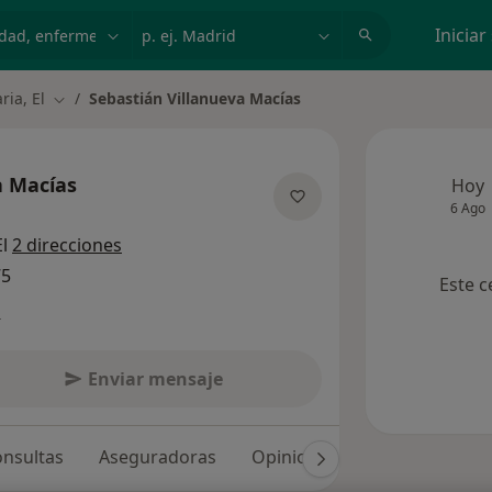
dad, enfermedad o nombre
p. ej. Madrid
Iniciar
ia, El
Sebastián Villanueva Macías
Cambiar de ciudad
a Macías
Hoy
6 Ago
e las especializaciones
El
2 direcciones
75
Este c
s
Enviar mensaje
nsultas
Aseguradoras
Opiniones (174)
Dudas so