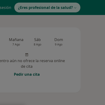
 sesión
¿Eres profesional de la salud?
Mañana
Sáb
Dom
Lun
Mar
7 Ago
8 Ago
9 Ago
10 Ago
11 Ag
entro aún no ofrece la reserva online
de cita
Pedir una cita
lucionadas (110)