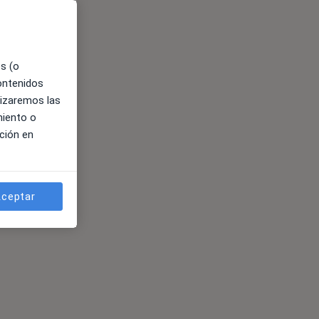
es (o
contenidos
lizaremos las
miento o
ción en
ceptar