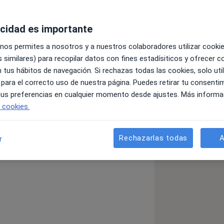
acidad es importante
 nos permites a nosotros y a nuestros colaboradores utilizar cooki
 similares) para recopilar datos con fines estadísiticos y ofrecer 
 tus hábitos de navegación. Si rechazas todas las cookies, solo uti
POR SUPUESTO RESPETANDO TODAS
 para el correcto uso de nuestra página. Puedes retirar tu consenti
TU SALUD ES LO PRIMERO.
 tus preferencias en cualquier momento desde ajustes. Más informa
e cookies.
cultades para trasladarse, o que
mpliado mi formación y mi experiencia
Rechazarlas todas
A
r
 elaborado programas propios para
 hijos conflictivos, y mi facilidad
e los cambios sean en muchos casos
nductual con la Terapia Gestalt, lo
era muy dinámica, que no sólo
sos divierte, porque venir a terapia