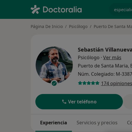
especiali
Página De Inicio
Psicólogo
Puerto De Santa Mar
Sebastián Villanuev
sobr
Psicólogo
·
Ver más
Puerto de Santa Maria, 
Núm. Colegiado: M-338
174 opinione
Ver teléfono
Experiencia
Servicios y precios
Co