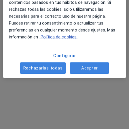
contenidos basados en tus hábitos de navegación. Si
rechazas todas las cookies, solo utilizaremos las
necesarias para el correcto uso de nuestra página.
Puedes retirar tu consentimiento o actualizar tus
preferencias en cualquier momento desde ajustes. Más
información en
Política de cookies.
Configurar
Paula Andrea Niño Bustos
·
Ver más
Terapeuta complementaria
Rechazarlas todas
Aceptar
16 opiniones
Avenida de Valdemarín 165, Planta 1, Madrid
•
Mapa
Clínica Groizard
Carboxiterapia
60 €
Este especialista no ofrece reserva de cita online en esta dirección.
Pedir una cita