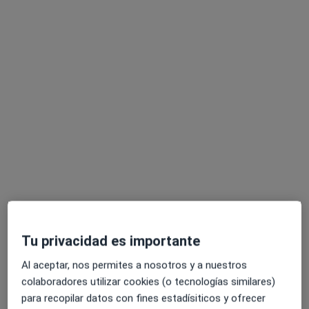
Dra. Olesia Stefanova
Médica estética, Sexóloga
122 opiniones
Dirección
Online
•
Mapa
Mi consulta privada
Tu privacidad es importante
Visita Medicina Estética y Cirugía Cosmética
Precio sin especificar
Este especialista no ofrece reserva de cita online en esta dirección.
Al aceptar, nos permites a nosotros y a nuestros
colaboradores utilizar cookies (o tecnologías similares)
Pedir una cita
para recopilar datos con fines estadísiticos y ofrecer