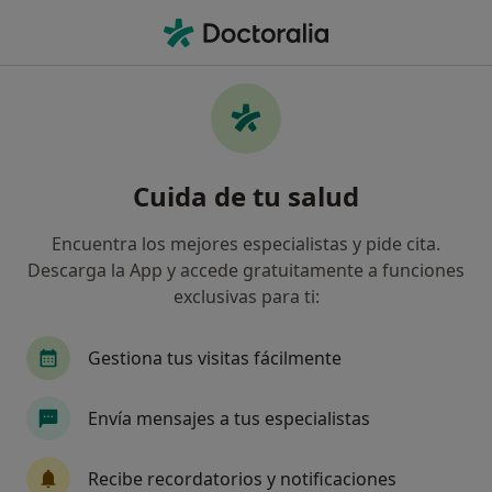
Men
Acné • Moncloa-Aravaca
Filtros
• 1
Seguro
Mapa
Especialistas en Acné en Aravaca
Cuida de tu salud
Así organizamos los resultados
Encuentra los mejores especialistas y pide cita.
Descarga la App y accede gratuitamente a funciones
¿Qué especialidad estás buscando?
exclusivas para ti:
Dermatólogo
Médico estético
Dermatólog
Gestiona tus visitas fácilmente
Envía mensajes a tus especialistas
Recibe recordatorios y notificaciones