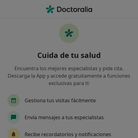
Men
Alergia Alimentaria • Moncloa-Aravaca
Filtros
• 1
Seguro
Mapa
Especialistas en Alergia alimentaria en
Cuida de tu salud
Aravaca
Así organizamos los resultados
Encuentra los mejores especialistas y pide cita.
Descarga la App y accede gratuitamente a funciones
exclusivas para ti:
¿Qué especialidad estás buscando?
Alergólogo
Pediatra
Dermatólogo
An
Gestiona tus visitas fácilmente
Envía mensajes a tus especialistas
Recibe recordatorios y notificaciones