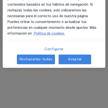
contenidos basados en tus hábitos de navegación. Si
rechazas todas las cookies, solo utilizaremos las
necesarias para el correcto uso de nuestra página.
Puedes retirar tu consentimiento o actualizar tus
preferencias en cualquier momento desde ajustes. Más
información en
Política de cookies.
Dr. David Gonzalez de Olano
·
Ver más
Alergólogo
Configurar
39 opiniones
Rechazarlas todas
Aceptar
Dirección
Online
Paseo de la Casa de Campo, 5, Madrid
•
Mapa
Blue Healthcare
Primera visita Alergología
desde 150 €
Este especialista no ofrece reserva de cita online en esta dirección.
Pedir una cita