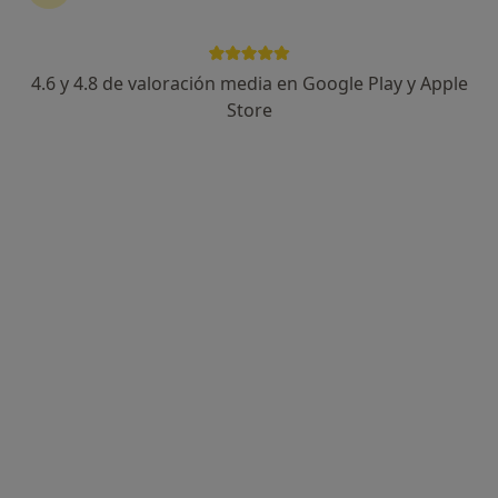
4.6 y 4.8 de valoración media en Google Play y Apple
Dra. María Luz García García
Store
·
Ver más
Neumólogo pediátrico, Pediatra
172 opiniones
Dirección
Online 1
Online 2
Paseo de la Habana 39, Madrid
•
Mapa
hbn39 especialidades médicas
Consulta online
170 €
Este especialista no ofrece reserva de cita online en esta dirección.
Pedir una cita