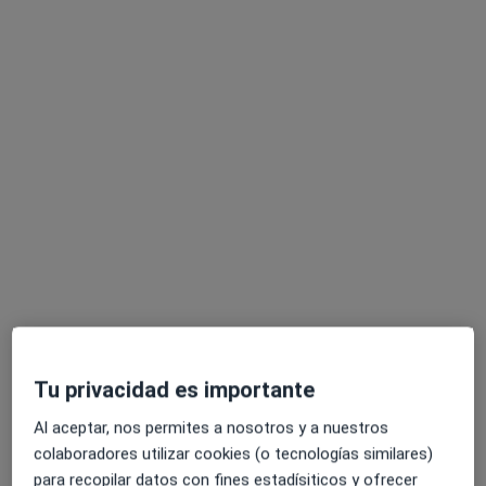
Dra. Camino de León Castillo
·
Ver más
Alergóloga
1 opinión
C/ Claudio Coello, 117, Bajo derecha, Madrid
•
Mapa
Centro Médico Claudio Coello
Visita Alergología
125 €
Este especialista no ofrece reserva de cita online en esta dirección.
Tu privacidad es importante
Pedir una cita
Al aceptar, nos permites a nosotros y a nuestros
colaboradores utilizar cookies (o tecnologías similares)
para recopilar datos con fines estadísiticos y ofrecer