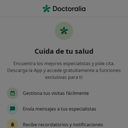
Men
Anorexia • Marbella, Málaga
Filtros
• 1
Seguro
Mapa
Especialistas en Anorexia en Marbella
Cuida de tu salud
Así organizamos los resultados
Encuentra los mejores especialistas y pide cita.
Descarga la App y accede gratuitamente a funciones
¿Qué especialidad estás buscando?
exclusivas para ti:
Psicólogo
Psicólogo infantil
Psiquiatra
Gestiona tus visitas fácilmente
Envía mensajes a tus especialistas
Recibe recordatorios y notificaciones