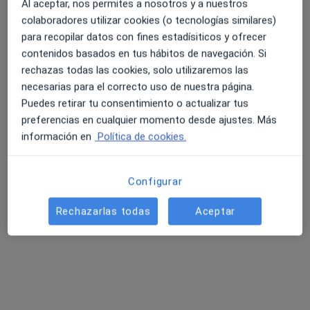
Primera visita Medicina Familiar
150 €
Al aceptar, nos permites a nosotros y a nuestros
colaboradores utilizar cookies (o tecnologías similares)
Este especialista no ofrece reserva de cita online en esta dirección.
para recopilar datos con fines estadísiticos y ofrecer
Pedir una cita
contenidos basados en tus hábitos de navegación. Si
rechazas todas las cookies, solo utilizaremos las
necesarias para el correcto uso de nuestra página.
Puedes retirar tu consentimiento o actualizar tus
preferencias en cualquier momento desde ajustes. Más
información en
Política de cookies.
Configurar
Rechazarlas todas
Aceptar
Opción de pago online
Ana María Moreno Mayén
·
Ver más
Psicóloga, Psicóloga infantil
108 opiniones
Dirección
Online