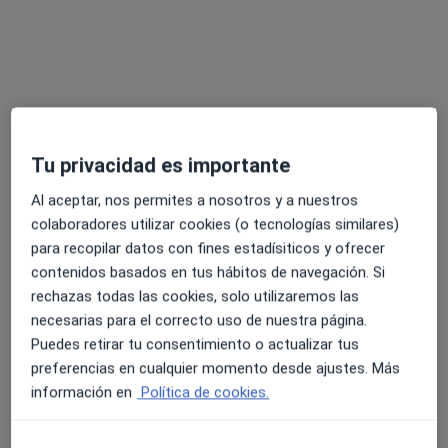
María Sánchez Garre
·
Ver más
Psicólogo, Psicólogo infantil
8 opiniones
Carrer José Antonio Cañete Juárez 39, Elche
•
Mapa
Gabinete "Psicología evolutiva MCAA"
Tu privacidad es importante
Consulta online
50 €
Al aceptar, nos permites a nosotros y a nuestros
Este especialista no ofrece reserva de cita online en esta dirección.
colaboradores utilizar cookies (o tecnologías similares)
para recopilar datos con fines estadísiticos y ofrecer
Pedir una cita
contenidos basados en tus hábitos de navegación. Si
rechazas todas las cookies, solo utilizaremos las
necesarias para el correcto uso de nuestra página.
Puedes retirar tu consentimiento o actualizar tus
preferencias en cualquier momento desde ajustes. Más
información en
Política de cookies.