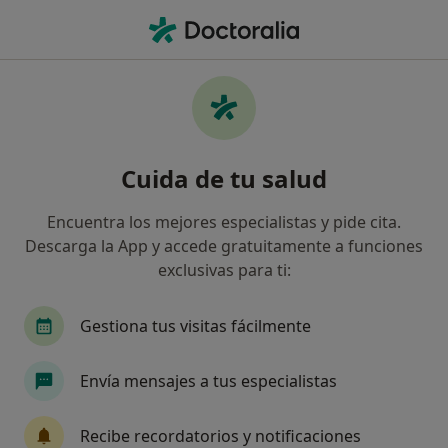
Men
Ataques De Pánico • Elx, Alicante
Filtros
• 1
Seguro
Mapa
Especialistas en Ataques de pánico en Elx
Cuida de tu salud
Así organizamos los resultados
Encuentra los mejores especialistas y pide cita.
Descarga la App y accede gratuitamente a funciones
¿Qué especialidad estás buscando?
exclusivas para ti:
Psicólogo
Psicólogo infantil
Dietista Nutr
Gestiona tus visitas fácilmente
Envía mensajes a tus especialistas
Recibe recordatorios y notificaciones