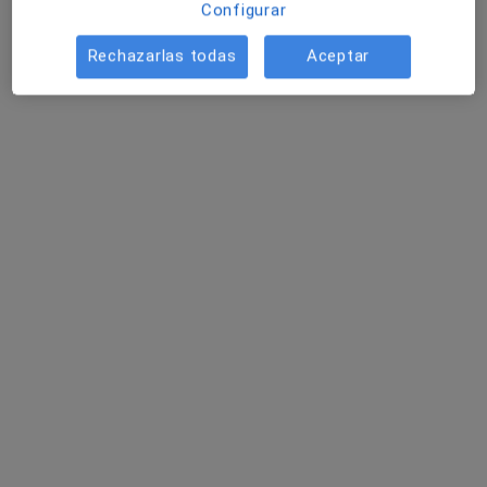
Configurar
Andrei Ronai
Rechazarlas todas
Aceptar
·
Ver más
Psicólogo
Elche
•
Mapa
Consulta online
desde 60 €
Este especialista no ofrece reserva de cita online en esta dirección.
Pedir una cita
María Berenguer Soler