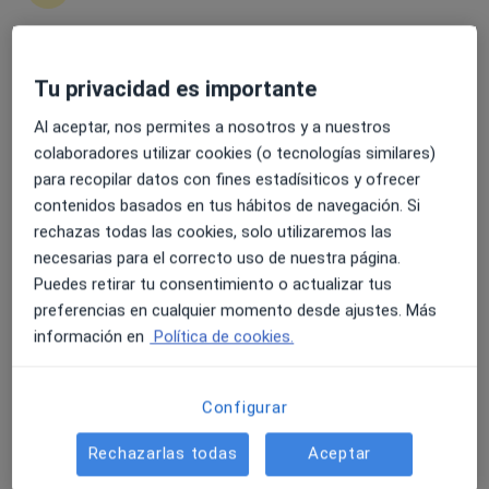
4.6 y 4.8 de valoración media en Google Play y Apple
Anna Costa Corredor
Tu privacidad es importante
Store
Dietista nutricionista
Al aceptar, nos permites a nosotros y a nuestros
85 opiniones
colaboradores utilizar cookies (o tecnologías similares)
Carrer Emili Grahit, 55-57 Entresuelo 1, Girona
•
Mapa
para recopilar datos con fines estadísiticos y ofrecer
EMÓVERE - Nutrición y Psicología
contenidos basados en tus hábitos de navegación. Si
rechazas todas las cookies, solo utilizaremos las
Consulta online
60 €
necesarias para el correcto uso de nuestra página.
Este especialista no ofrece reserva de cita online en esta dirección.
Puedes retirar tu consentimiento o actualizar tus
preferencias en cualquier momento desde ajustes. Más
Pedir una cita
información en
Política de cookies.
Configurar
Rechazarlas todas
Aceptar