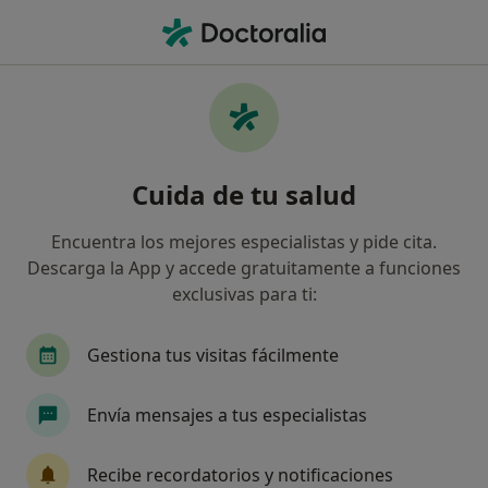
Men
Colitis Ulcerosa • Girona, Girona
Filtros
• 1
Mapa
Especialistas en Colitis ulcerosa en Girona
Cuida de tu salud
Así organizamos los resultados
Encuentra los mejores especialistas y pide cita.
Descarga la App y accede gratuitamente a funciones
¿Qué especialidad estás buscando?
exclusivas para ti:
Dietista Nutricionista
Digestólogo
Psicól
Gestiona tus visitas fácilmente
Envía mensajes a tus especialistas
Recibe recordatorios y notificaciones