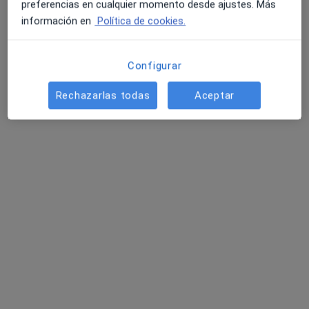
preferencias en cualquier momento desde ajustes. Más
información en
Política de cookies.
Configurar
Rechazarlas todas
Aceptar
Dra. Alba Solís Almellones
·
Ver más
Médica rehabilitadora
31 opiniones
Calle Federico García Lorca 40, Mijas
•
Mapa
Ramírez García Fisioterapeutas
Consulta online
45 €
Este especialista no ofrece reserva de cita online en esta dirección.
Pedir una cita