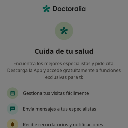
Men
Condropatía Rotuliana • Fuengirola, Málaga
Filtros
• 1
Seguro
Mapa
Especialistas en Condropatía rotuliana en
Cuida de tu salud
Fuengirola
Así organizamos los resultados
Encuentra los mejores especialistas y pide cita.
Descarga la App y accede gratuitamente a funciones
exclusivas para ti:
¿Qué especialidad estás buscando?
Traumatólogo
Médico rehabilitador
Fisio
Gestiona tus visitas fácilmente
Envía mensajes a tus especialistas
Recibe recordatorios y notificaciones