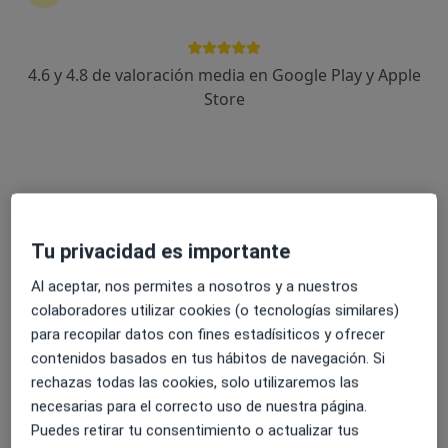
4.6 y 4.8 de valoración media en Google Play y Apple
Dr. Juan Jose Oliver Canillas
Store
·
Ver más
Traumatólogo
95 opiniones
Dirección
Online
Tu privacidad es importante
C/. EL CID, 2A, EDIF. ANUNCIATA 1ºC (esquina Avd. Clemente Diaz Ruiz), Fuengirola
•
Mapa
CONSULTA PRIVADA EN FUENGIROLA
Al aceptar, nos permites a nosotros y a nuestros
Primera visita Traumatología y Cirugía Ortopédica
Precio sin especificar
colaboradores utilizar cookies (o tecnologías similares)
para recopilar datos con fines estadísiticos y ofrecer
Este especialista no ofrece reserva de cita online en esta dirección.
contenidos basados en tus hábitos de navegación. Si
rechazas todas las cookies, solo utilizaremos las
Pedir una cita
necesarias para el correcto uso de nuestra página.
Puedes retirar tu consentimiento o actualizar tus