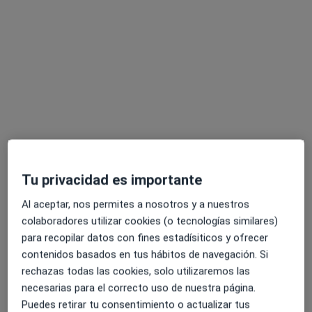
Jan Repsold
·
Ver más
Fisioterapeuta
171 opiniones
c/ del Sastre 6, 2º 3ª, Granollers
•
Mapa
Temps de Salut
Visita Fisioterapia
45 €
Tu privacidad es importante
Este especialista no ofrece reserva de cita online en esta dirección.
Al aceptar, nos permites a nosotros y a nuestros
colaboradores utilizar cookies (o tecnologías similares)
Pedir una cita
para recopilar datos con fines estadísiticos y ofrecer
contenidos basados en tus hábitos de navegación. Si
rechazas todas las cookies, solo utilizaremos las
necesarias para el correcto uso de nuestra página.
Puedes retirar tu consentimiento o actualizar tus