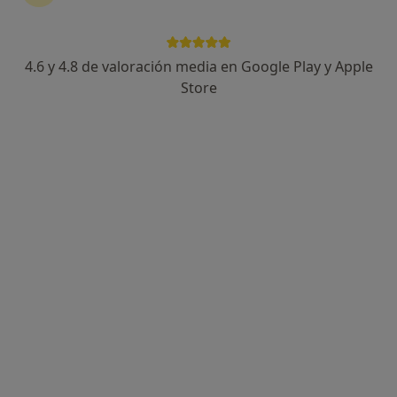
4.6 y 4.8 de valoración media en Google Play y Apple
Andrea Biete
Store
·
Ver más
Fisioterapeuta
229 opiniones
Carrer d'Alfons IV 82, Granollers
•
Mapa
AB Quirosport
Primera visita fisioterapia
50 €
Este especialista no ofrece reserva de cita online en esta dirección.
Pedir una cita