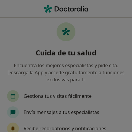
Men
Contractura Muscular • Granollers, Barcelona
Filtros
• 1
Seguro
Mapa
Especialistas en Contractura muscular en
Cuida de tu salud
Granollers
Así organizamos los resultados
Encuentra los mejores especialistas y pide cita.
Descarga la App y accede gratuitamente a funciones
exclusivas para ti:
¿Qué especialidad estás buscando?
Fisioterapeuta
Osteópata
Médico rehabil
Gestiona tus visitas fácilmente
Envía mensajes a tus especialistas
Recibe recordatorios y notificaciones