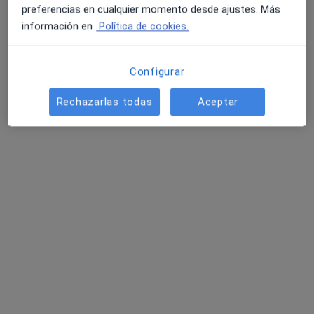
preferencias en cualquier momento desde ajustes. Más
información en
Política de cookies.
Configurar
Roger Castellvell
·
Ver más
Fisioterapeuta
Rechazarlas todas
Aceptar
53 opiniones
Carrer d'Alfons IV 82, Granollers
•
Mapa
AB Quirosport
Primera visita fisioterapia
50 €
Este especialista no ofrece reserva de cita online en esta dirección.
Pedir una cita