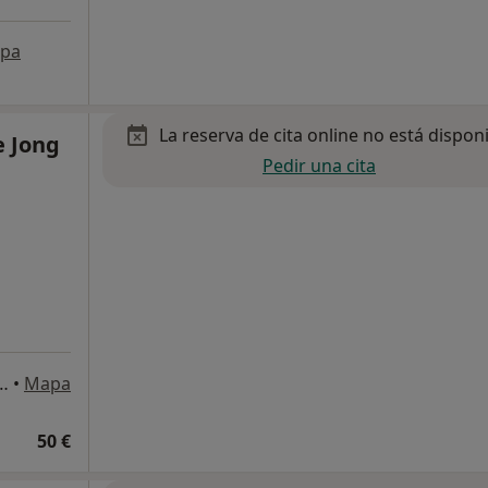
pa
La reserva de cita online no está dispon
e Jong
Pedir una cita
ur , Ctra.Finestrat (CV 758) Planta Baja, Benidorm
•
Mapa
50 €