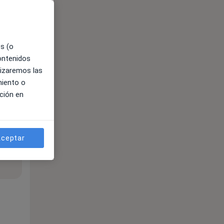
es (o
contenidos
lizaremos las
miento o
ción en
ceptar
ible