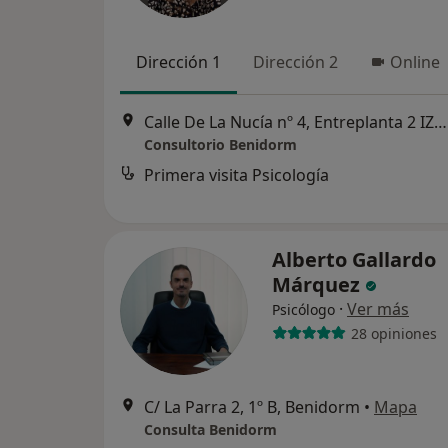
Dirección 1
Dirección 2
Online
Calle De La Nucía nº 4, Entreplanta 2 IZQ. - Despacho 4, 03502, Benidorm
Consultorio Benidorm
Primera visita Psicología
Alberto Gallardo
Márquez
·
Ver más
Psicólogo
28 opiniones
C/ La Parra 2, 1º B, Benidorm
•
Mapa
Consulta Benidorm