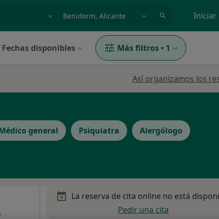
dad, enfermedad o nombre
p. ej. Madrid
Iniciar
Fechas disponibles
Más filtros
•
1
Así organizamos los re
Médico general
Psiquiatra
Alergólogo
La reserva de cita online no está dispon
Pedir una cita