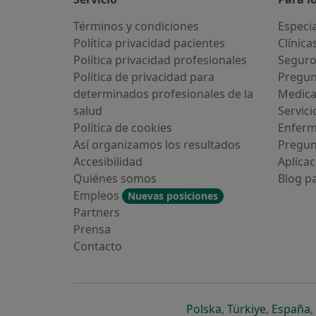
Términos y condiciones
Especia
Política privacidad pacientes
Clínica
Política privacidad profesionales
Seguro
Política de privacidad para
Pregun
determinados profesionales de la
Medic
salud
Servici
Política de cookies
Enfer
Así organizamos los resultados
Pregun
Accesibilidad
Aplicac
Quiénes somos
Blog p
Empleos
Nuevas posiciones
Partners
Prensa
Contacto
se abre en una n
se abre 
s
Polska
,
Türkiye
,
España
,