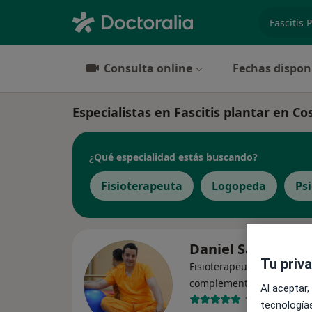
especiali
Consulta online
Fechas dispon
Especialistas en Fascitis plantar en Co
¿Qué especialidad estás buscando?
Fisioterapeuta
Logopeda
Ps
Daniel Sandoval
Tu priv
Fisioterapeuta, Terapeuta
·
Ver má
complementario
Al aceptar,
1 opinión
tecnologías