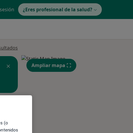
 sesión
¿Eres profesional de la salud?
sultados
Ampliar mapa
ible
es (o
contenidos