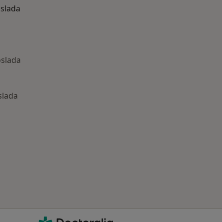
slada
oslada
slada
ría: Otras enfermedades en Coslada
Doctoralia - Página de inicio