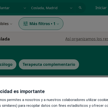
dad, enfermedad o nombre
p. ej. Madrid
Iniciar
ibles
Más filtros
•
1
slada
Así organizamos los re
icólogo
Terapeuta complementario
La reserva de cita online no está dispon
Pedir una cita
acidad es importante
s
 nos permites a nosotros y a nuestros colaboradores utilizar cooki
 similares) para recopilar datos con fines estadísiticos y ofrecer 