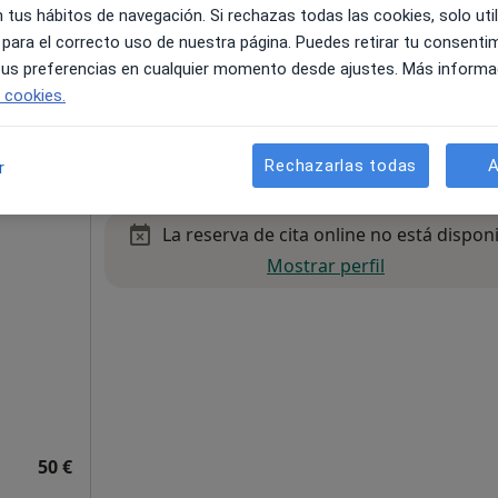
 tus hábitos de navegación. Si rechazas todas las cookies, solo uti
 para el correcto uso de nuestra página. Puedes retirar tu consenti
 tus preferencias en cualquier momento desde ajustes. Más informa
OGROS
e cookies.
 gratuito
Rechazarlas todas
A
r
La reserva de cita online no está dispon
Mostrar perfil
50 €