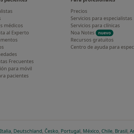
listas
Precios
s
Servicios para especialistas
s médicos
Servicios para clínicas
ta al Experto
Noa Notes
nuevo
amentos
Recursos gratuitos
os
Centro de ayuda para especi
medades
tas Frecuentes
ión para móvil
ara pacientes
ueva pestaña
en una nueva pestaña
e abre en una nueva pestaña
se abre en una nueva pestaña
se abre en una nueva pestaña
se abre en una nueva pestaña
se abre en una nueva p
se abre en una
se abre e
se
Italia
,
Deutschland
,
Česko
,
Portugal
,
México
,
Chile
,
Brasil
,
A