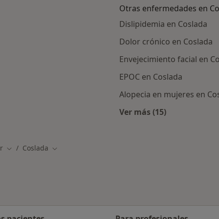
Otras enfermedades en Co
Dislipidemia en Coslada
Dolor crónico en Coslada
Envejecimiento facial en C
EPOC en Coslada
Alopecia en mujeres en Co
Ver más (15)
rcanas a Coslada
Más en esta catego
r
Coslada
Cambiar de ciudad
Cambiar de ciudad
os pacientes
Para profesionales