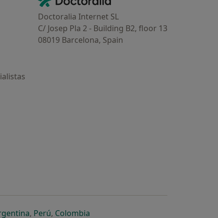
Contacto
Doctoralia Internet SL
C/ Josep Pla 2 - Building B2, floor 13
08019 Barcelona, Spain
alistas
estaña
 nueva pestaña
n una nueva pestaña
 abre en una nueva pestaña
se abre en una nueva pestaña
se abre en una nueva pestaña
se abre en una nueva pestaña
rgentina
,
Perú
,
Colombia