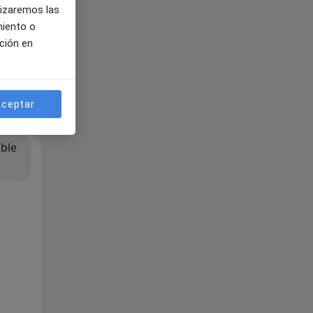
lizaremos las
miento o
ción en
ceptar
ible