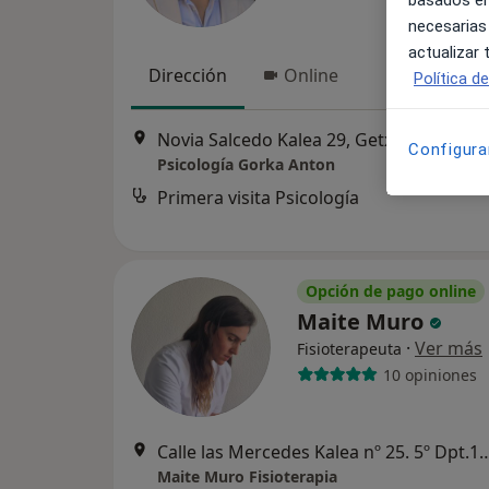
necesarias
actualizar
Dirección
Online
Política d
Novia Salcedo Kalea 29, Getxo
•
Mapa
Configura
Psicología Gorka Anton
Primera visita Psicología
Opción de pago online
Maite Muro
·
Ver más
Fisioterapeuta
10 opiniones
Calle las Mercedes Kalea nº 25. 5
Maite Muro Fisioterapia