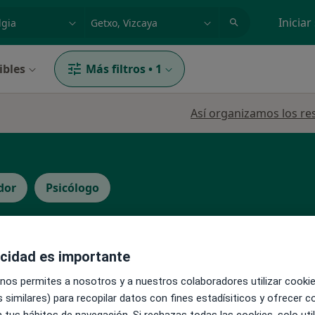
dad, enfermedad o nombre
p. ej. Madrid
Iniciar
ibles
Más filtros
•
1
Así organizamos los re
dor
Psicólogo
La reserva de cita online no está dispon
acidad es importante
Pedir una cita
icio
 nos permites a nosotros y a nuestros colaboradores utilizar cooki
 similares) para recopilar datos con fines estadísiticos y ofrecer 
 tus hábitos de navegación. Si rechazas todas las cookies, solo uti