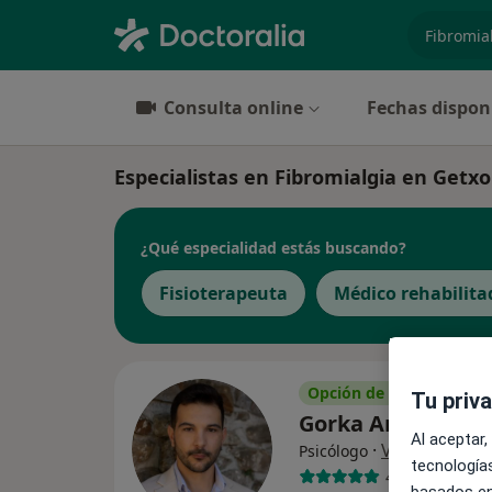
especiali
Consulta online
Fechas dispon
Especialistas en Fibromialgia en Getxo
¿Qué especialidad estás buscando?
Fisioterapeuta
Médico rehabilita
Opción de pago online
Tu priv
Gorka Antón Apar
Al aceptar,
·
Ver más
Psicólogo
tecnologías
4 opiniones
basados en