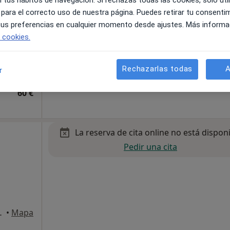
 para el correcto uso de nuestra página. Puedes retirar tu consenti
 tus preferencias en cualquier momento desde ajustes. Más informa
e cookies.
Rechazarlas todas
A
r
60 €
La reserva de cita online no está dispon
Pedir una cita
º Dpt.1º, Getxo
•
Mapa