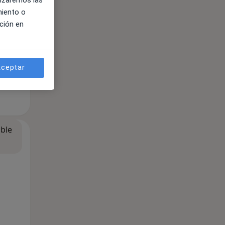
miento o
ción en
ceptar
ible