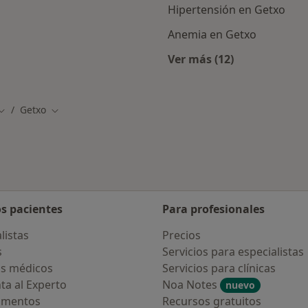
Hipertensión en Getxo
Anemia en Getxo
Ver más (12)
rcanas a Getxo
Más en esta catego
Getxo
Cambiar de ciudad
Cambiar de ciudad
os pacientes
Para profesionales
listas
Precios
s
Servicios para especialistas
s médicos
Servicios para clínicas
ta al Experto
Noa Notes
nuevo
amentos
Recursos gratuitos