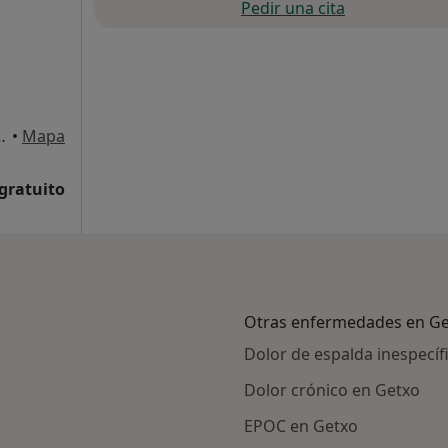
Pedir una cita
13, 4°dpto. 1, Getxo
•
Mapa
 gratuito
Otras enfermedades en G
Dolor de espalda inespecíf
Dolor crónico en Getxo
EPOC en Getxo