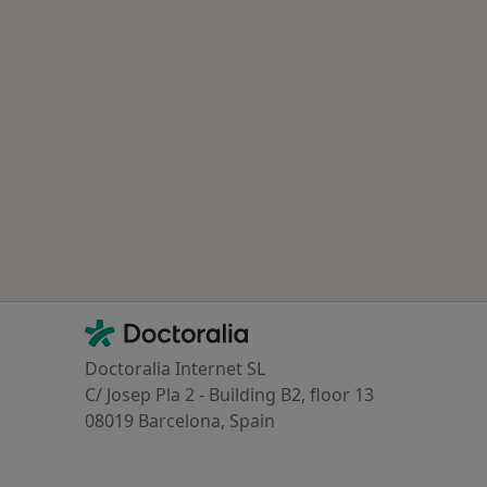
ría: Otras enfermedades en Getxo
Contacto
Doctoralia - Página de inicio
Doctoralia Internet SL
C/ Josep Pla 2 - Building B2, floor 13
08019 Barcelona, Spain