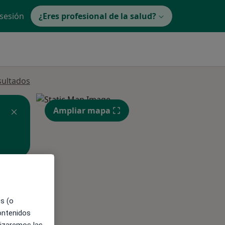
 sesión
¿Eres profesional de la salud?
sultados
Ampliar mapa
ible
es (o
contenidos
lizaremos las