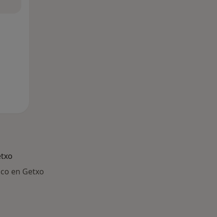
etxo
ico en Getxo