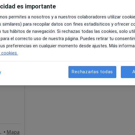
acidad es importante
•
Mapa
 nos permites a nosotros y a nuestros colaboradores utilizar cooki
 similares) para recopilar datos con fines estadísiticos y ofrecer 
 tus hábitos de navegación. Si rechazas todas las cookies, solo uti
40 €
 para el correcto uso de nuestra página. Puedes retirar tu consenti
 tus preferencias en cualquier momento desde ajustes. Más informa
e cookies.
La reserva de cita online no está dispon
io
Pedir una cita
Rechazarlas todas
A
r
il,
·
Ver
a
Puerto de Sagunto
•
Mapa