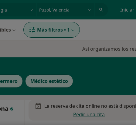
dad, enfermedad o nombre
p. ej. Madrid
Iniciar
ibles
Más filtros
•
1
Así organizamos los re
fermero
Médico estético
La reserva de cita online no está dispon
sona
Pedir una cita