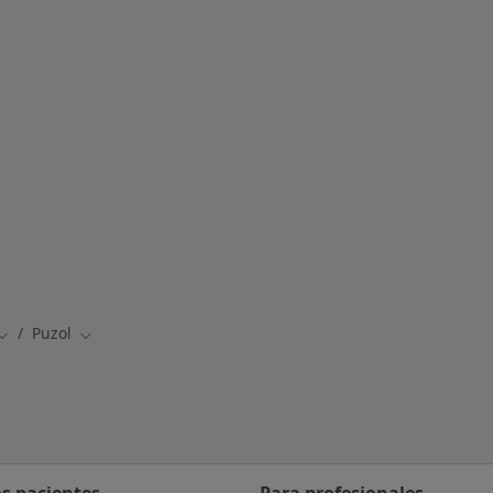
rcanas a Puzol
Puzol
Cambiar de ciudad
Cambiar de ciudad