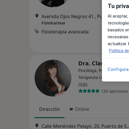
Tu priv
Avenida Ojos Negros 41., Puerto de Sagunto
Al aceptar,
Fisiokarmar
tecnologías
basados en
Fisioterapia avanzada
necesarias
actualizar
Política d
Dra. Clara Aparic
Configura
Psicóloga, Psicóloga infant
Terapeuta complementari
más
120 opiniones
Dirección
Online
Calle Menéndez Pelayo, 20, 