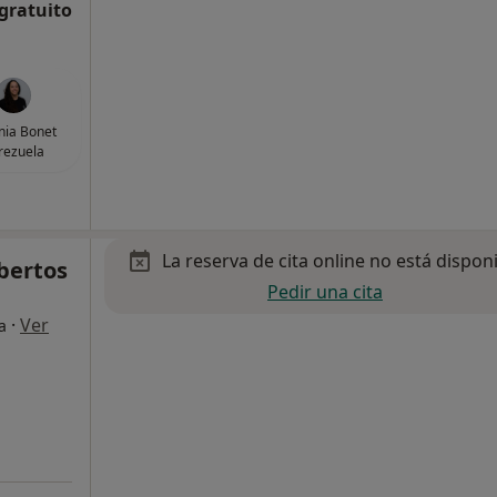
 gratuito
inia Bonet
rezuela
La reserva de cita online no está dispon
bertos
Pedir una cita
·
Ver
a