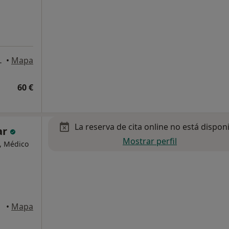
rto de Sagunto
•
Mapa
60 €
La reserva de cita online no está dispon
ar
Mostrar perfil
, Médico
•
Mapa