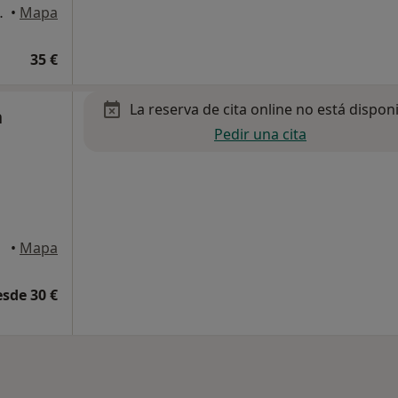
Puerto de Sagunto
•
Mapa
35 €
La reserva de cita online no está dispon
n
Pedir una cita
•
Mapa
esde 30 €