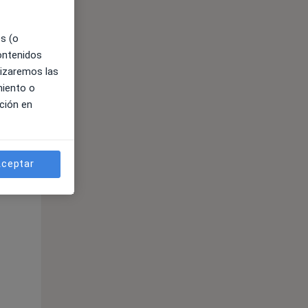
es (o
contenidos
lizaremos las
miento o
ción en
ible
ceptar