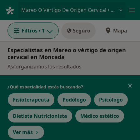
Men
Mareo O Vértigo De Origen Cervical • Moncada, Valencia
Filtros
• 1
Seguro
Mapa
Especialistas en Mareo o vértigo de origen
cervical en Moncada
Así organizamos los resultados
¿Qué especialidad estás buscando?
Fisioterapeuta
Podólogo
Psicólogo
Dietista Nutricionista
Médico estético
Ver más