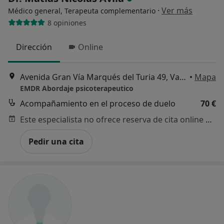
sobre un tema emocional o
·
Ver más
Médico general, Terapeuta complementario
psicológico?
8 opiniones
Sí, varias veces
Dirección
Online
Sí, una vez
Avenida Gran Vía Marqués del Turia 49, Valencia
•
Mapa
No, pero lo consideraría
EMDR Abordaje psicoterapeutico
No, y no confío en ello
Acompañamiento en el proceso de duelo
70 €
Este especialista no ofrece reserva de cita online en esta dirección.
Continuar
Pedir una cita