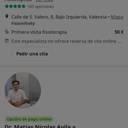
165 opiniones
Calle de S. Valero, 8, Bajo Izquierda, Valencia
•
Mapa
Fisioinfinity
Primera visita fisioterapia
50 €
Este especialista no ofrece reserva de cita online en esta dirección.
Pedir una cita
Opción de pago online
¿Alguna vez has usado una app
Dr. Matias Nicolas Avila
o chatbot de IA para hablar