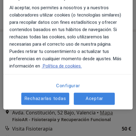
Este especialista no ofrece reserva de cita online en esta dirección.
Al aceptar, nos permites a nosotros y a nuestros
colaboradores utilizar cookies (o tecnologías similares)
Pedir una cita
para recopilar datos con fines estadísiticos y ofrecer
contenidos basados en tus hábitos de navegación. Si
rechazas todas las cookies, solo utilizaremos las
necesarias para el correcto uso de nuestra página.
Puedes retirar tu consentimiento o actualizar tus
preferencias en cualquier momento desde ajustes. Más
información en
Política de cookies.
Aurora Romero Álvarez
Configurar
·
Ver más
Fisioterapeuta
Rechazarlas todas
Aceptar
199 opiniones
Avda. Constitución, 52 Bajo, Valencia
•
Mapa
FisioAR - Fisioterapia y Recuperación Funcional
Visita Fisioterapia
50 €