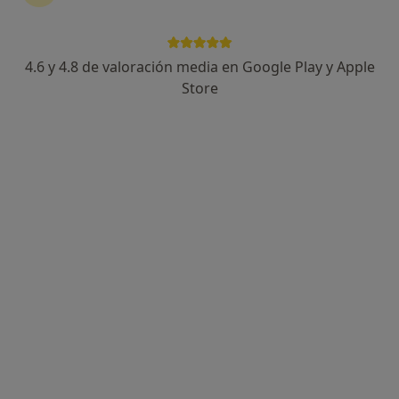
4.6 y 4.8 de valoración media en Google Play y Apple
Store
Opción de pago online
Pep Malagrava Rigo
·
Ver más
Psicólogo
116 opiniones
Experto en Terapia de Pareja, Sexual y ansiedad
Máster en Psicología Jurídica
Pacientes valoran la atención y profesionalidad
Dirección
Online
Carrer d'Eivissa 12, Palma de Mallorca
•
Mapa
Consulta de psicología
Primera visita Psicología
desde 80 €