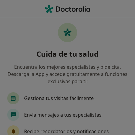
Men
Miedo Al Avión • Palma de Mallorca, Islas Baleares
Filtros
• 1
Seguro
Mapa
Especialistas en Miedo al avión en Palma de
Cuida de tu salud
Mallorca
Así organizamos los resultados
Encuentra los mejores especialistas y pide cita.
Descarga la App y accede gratuitamente a funciones
exclusivas para ti:
¿Qué especialidad estás buscando?
Psicólogo
Psicólogo infantil
Terapeuta c
Gestiona tus visitas fácilmente
Envía mensajes a tus especialistas
Recibe recordatorios y notificaciones