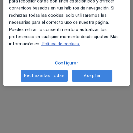
para recopilar datos con fines estadísiticos y ofrecer
91 opiniones
contenidos basados en tus hábitos de navegación. Si
Experto en ansiedad y depresión
rechazas todas las cookies, solo utilizaremos las
Terapia de pareja y sexualidad
necesarias para el correcto uso de nuestra página.
Puedes retirar tu consentimiento o actualizar tus
EMDR
preferencias en cualquier momento desde ajustes. Más
Dirección
Online
información en
Política de cookies.
Carrer de Bernat Amer 24, Palma de Mallorca
•
Mapa
Configurar
Consulta presencial individual
Rechazarlas todas
Aceptar
Consulta presencial
70 €
Este especialista no ofrece reserva de cita online en esta dirección.
Pedir una cita