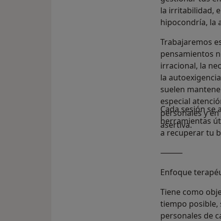
la irritabilidad,
hipocondría, la 
Trabajaremos es
pensamientos neg
irracional, la n
la autoexigencia
suelen mantene
especial atenció
Cada sesión se 
personales y en
herramientas úti
asertiva.
a recuperar tu 
⸻
Enfoque terapéu
Tiene como obje
tiempo posible,
personales de c