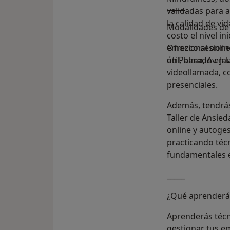
_____
validadas para a
la calidad de vi
Modalidades de 
costo el nivel in
emocional onli
Ofrezco sesione
útil, basado en 
en Palma, Av. Ja
videollamada, c
presenciales.
Además, tendrás 
Taller de Ansie
online y autoge
practicando técn
fundamentales e
_____
¿Qué aprenderá
Aprenderás técni
gestionar tus em