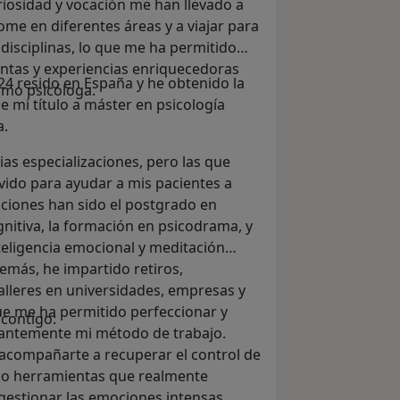
riosidad y vocación me han llevado a
me en diferentes áreas y a viajar para
disciplinas, lo que me ha permitido
tas y experiencias enriquecedoras
24 resido en España y he obtenido la
omo psicóloga.
 mi título a máster en psicología
a.
ias especializaciones, pero las que
ido para ayudar a mis pacientes a
ciones han sido el postgrado en
nitiva, la formación en psicodrama, y
teligencia emocional y meditación
emás, he impartido retiros,
alleres en universidades, empresas y
ue me ha permitido perfeccionar y
contigo:
tantemente mi método de trabajo.
 acompañarte a recuperar el control de
ando herramientas que realmente
gestionar las emociones intensas.