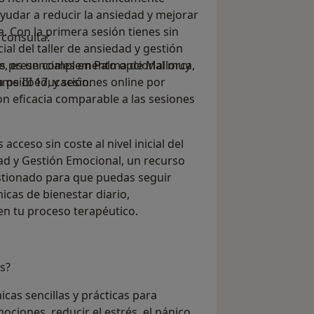
yudar a reducir la ansiedad y mejorar
da. Con la primera sesión tienes sin
consulta:
icial del taller de ansiedad y gestión
ne, es un complemento opcional muy
s presenciales en Palma de Mallorca,
la psicoeducación.
ume III 17, y sesiones online por
on eficacia comparable a las sesiones
acceso sin coste al nivel inicial del
dad y Gestión Emocional, un recurso
stionado para que puedas seguir
icas de bienestar diario,
n tu proceso terapéutico.
s?
cas sencillas y prácticas para
ociones, reducir el estrés, el pánico,