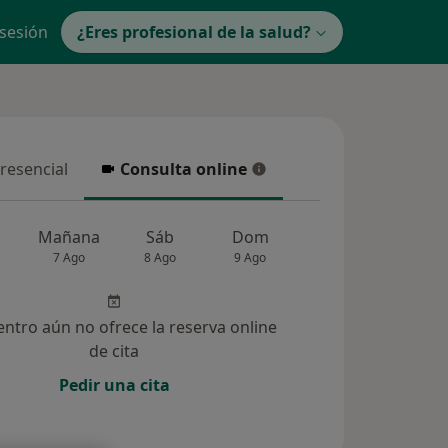
 sesión
¿Eres profesional de la salud?
presencial
Consulta online
resencial
Consulta online
Mañana
Sáb
Dom
Lun
Mar
7 Ago
8 Ago
9 Ago
10 Ago
11 Ag
entro aún no ofrece la reserva online
de cita
Pedir una cita
7)
Dudas solucionadas (7)