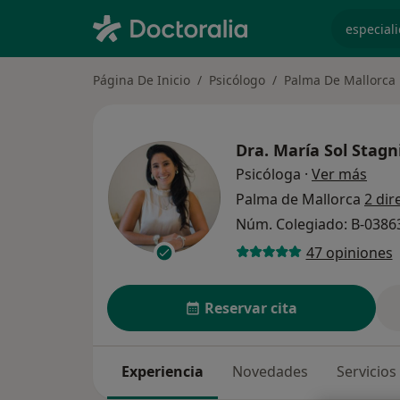
especiali
Página De Inicio
Psicólogo
Palma De Mallorca
Dra.
María Sol Stagn
sobre
Psicóloga
·
Ver más
Palma de Mallorca
2 dir
Núm. Colegiado: B-0386
47 opiniones
Reservar cita
Experiencia
Novedades
Servicios