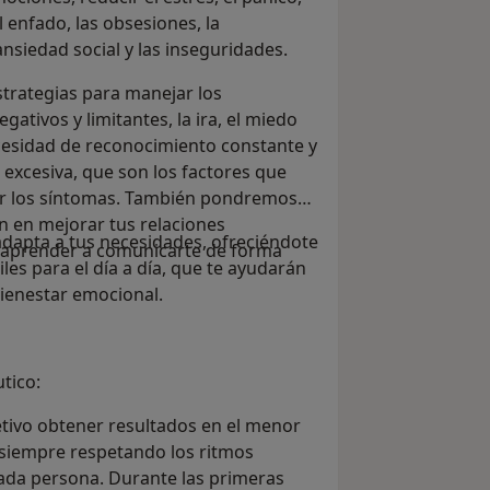
 el enfado, las obsesiones, la
ansiedad social y las inseguridades.
trategias para manejar los
ativos y limitantes, la ira, el miedo
ecesidad de reconocimiento constante y
 excesiva, que son los factores que
r los síntomas. También pondremos
n en mejorar tus relaciones
adapta a tus necesidades, ofreciéndote
 aprender a comunicarte de forma
les para el día a día, que te ayudarán
bienestar emocional.
tico:
tivo obtener resultados en el menor
 siempre respetando los ritmos
ada persona. Durante las primeras