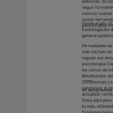
entonces, mi cu
seguir formándo
conocer nuevas 
sumar herramien
Desde el año 20
para mi labor c
homologación de
general sanitari
He realizado var
más me han serv
regular sus emo
psicoterapia Cog
los cursos de in
Mindfulness. Ad
⸻
conferencias y t
congresos, lo q
Mi compromiso 
actualizar cons
Estoy aquí para
tu vida, utiliz
funcionan para 