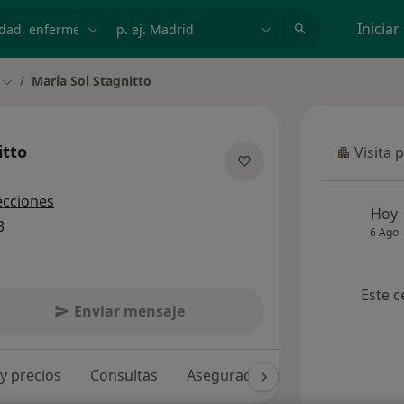
dad, enfermedad o nombre
p. ej. Madrid
Iniciar
María Sol Stagnitto
Cambiar de ciudad
itto
Visita 
Visita p
 las especializaciones
ecciones
Hoy
3
6 Ago
Este c
Enviar mensaje
 y precios
Consultas
Aseguradoras
Opiniones (4