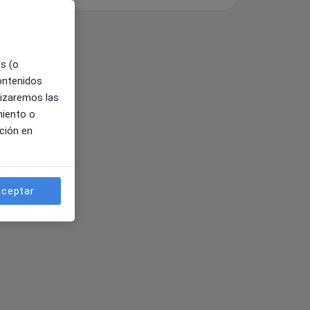
es (o
contenidos
lizaremos las
miento o
ción en
ceptar