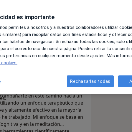
acidad es importante
 nos permites a nosotros y a nuestros colaboradores utilizar cooki
 similares) para recopilar datos con fines estadísiticos y ofrecer 
 tus hábitos de navegación. Si rechazas todas las cookies, solo uti
ambio que estás buscando!
 para el correcto uso de nuestra página. Puedes retirar tu consenti
eneral sanitaria y cuento con más de
 tus preferencias en cualquier momento desde ajustes. Más informa
riencia, tanto en terapia online como
e cookies.
cializada en el tratamiento de la
ico y la gestión emocional. He
Rechazarlas todas
A
r
ersonas de diferentes países,
atamiento completo, práctico y con
compañarte en este camino hacia un
es.
utilizando un enfoque terapéutico que
ve y altamente efectivo en la mayoría
e he trabajado. Mi enfoque se basa en
Cognitiva y en la meditación
s herramientas científicamente