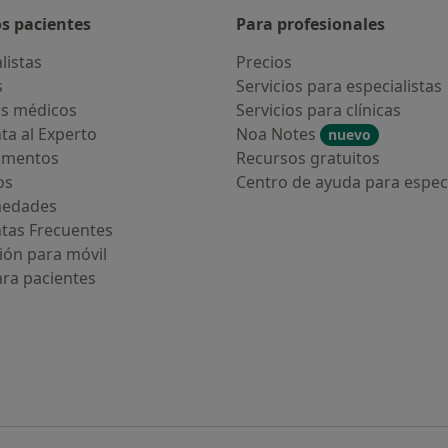
os pacientes
Para profesionales
listas
Precios
s
Servicios para especialistas
s médicos
Servicios para clínicas
ta al Experto
Noa Notes
nuevo
amentos
Recursos gratuitos
os
Centro de ayuda para especi
medades
tas Frecuentes
ión para móvil
ara pacientes