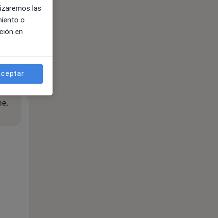
lizaremos las
miento o
ción en
ceptar
ne.