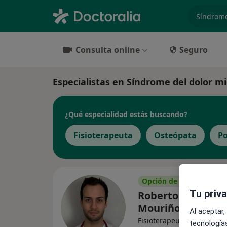
especiali
Consulta online
Seguro
Especialistas en Síndrome del dolor m
¿Qué especialidad estás buscando?
Fisioterapeuta
Osteópata
P
Opción de pago online
Tu priv
Roberto Merino
Mouriño
Al aceptar,
Fisioterapeuta, Osteópata
tecnologías