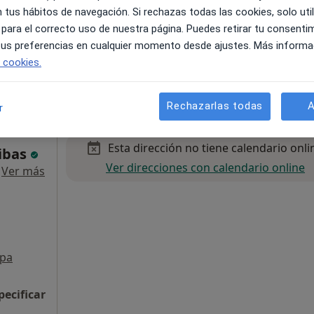
 tus hábitos de navegación. Si rechazas todas las cookies, solo uti
 para el correcto uso de nuestra página. Puedes retirar tu consenti
 tus preferencias en cualquier momento desde ajustes. Más informa
e cookies.
45 €
Rechazarlas todas
A
r
Esta dirección no tiene calendario onli
ribas
Ver direcciones con calendario online
·
Ver más
pa
pecificar