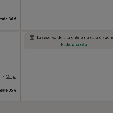
esde 36 €
La reserva de cita online no está dispon
Pedir una cita
Leganés
•
Mapa
esde 35 €