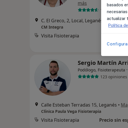
más
basados en
12 opiniones
necesarias
actualizar
C. El Greco, 2, Local, Leganés
•
Mapa
Política d
CM Integra
Visita Fisioterapia
Configura
Sergio Martín Ar
Podólogo, Fisioterapeuta
123 opiniones
Calle Esteban Terradas 15, Leganés
•
Ma
Clínica Paula Vega Fisioterapia
Visita Fisioterapia
Precio sin es