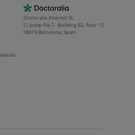
Contacto
Doctoralia - Página de inicio
Doctoralia Internet SL
C/ Josep Pla 2 - Building B2, floor 13
08019 Barcelona, Spain
alistas