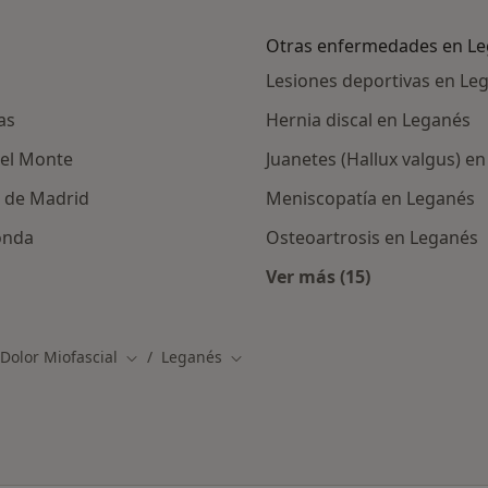
Otras enfermedades en L
Lesiones deportivas en Le
as
Hernia discal en Leganés
del Monte
Juanetes (Hallux valgus) e
s de Madrid
Meniscopatía en Leganés
onda
Osteoartrosis en Leganés
Ver más (15)
ercanas a Leganés
Más en esta catego
Dolor Miofascial
Leganés
Cambiar de ciudad
Cambiar de ciudad