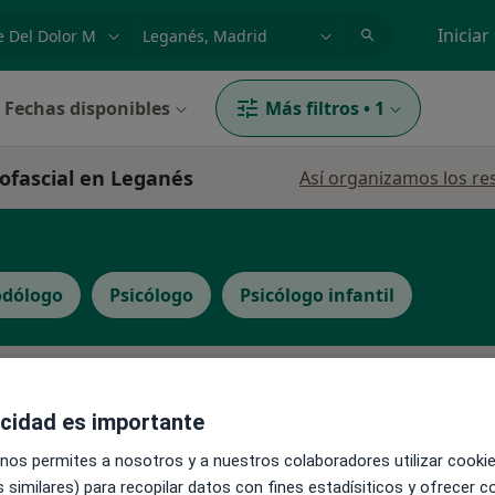
dad, enfermedad o nombre
p. ej. Madrid
Iniciar
Fechas disponibles
Más filtros
•
1
iofascial en Leganés
Así organizamos los re
odólogo
Psicólogo
Psicólogo infantil
La reserva de cita online no está dispon
Pedir una cita
acidad es importante
 nos permites a nosotros y a nuestros colaboradores utilizar cooki
·
Ver
 similares) para recopilar datos con fines estadísiticos y ofrecer 