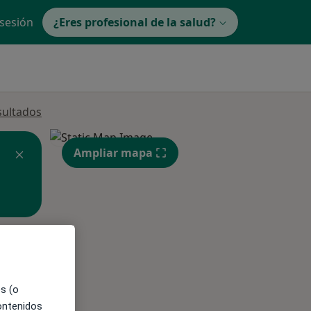
 sesión
¿Eres profesional de la salud?
sultados
Ampliar mapa
ible
es (o
contenidos