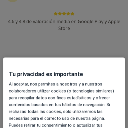
4.6 y 4.8 de valoración media en Google Play y Apple
Eloy Agulla Gago
Store
·
Ver más
Fisioterapeuta
12 opiniones
Rúa da Curtidoira 5, bajo 3, Pontevedra
•
Mapa
Nébora Espacio Interdisciplinar
Visita Fisioterapia
35 €
Tu privacidad es importante
Este especialista no ofrece reserva de cita online en esta dirección.
Al aceptar, nos permites a nosotros y a nuestros
Pedir una cita
colaboradores utilizar cookies (o tecnologías similares)
para recopilar datos con fines estadísiticos y ofrecer
contenidos basados en tus hábitos de navegación. Si
rechazas todas las cookies, solo utilizaremos las
necesarias para el correcto uso de nuestra página.
Puedes retirar tu consentimiento o actualizar tus