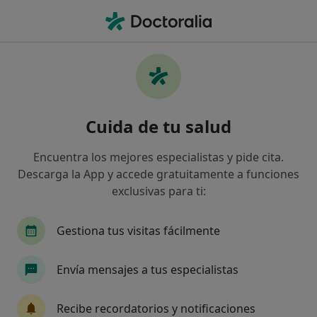
Men
Síndrome Del Piramidal • Pontevedra, Pontevedra
Filtros
• 1
Mapa
Especialistas en Síndrome del piramidal en
Cuida de tu salud
Pontevedra
Así organizamos los resultados
Encuentra los mejores especialistas y pide cita.
Descarga la App y accede gratuitamente a funciones
exclusivas para ti:
¿Qué especialidad estás buscando?
Fisioterapeuta
Cardiólogo
Ginecólogo
Gestiona tus visitas fácilmente
Envía mensajes a tus especialistas
Recibe recordatorios y notificaciones