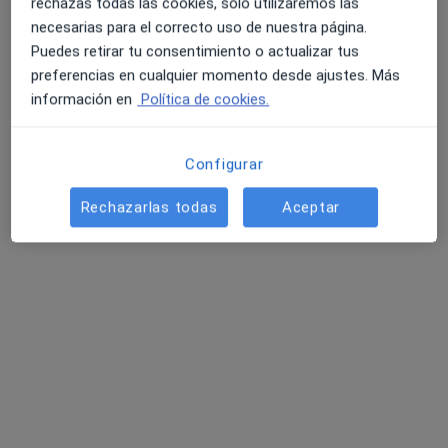
rechazas todas las cookies, solo utilizaremos las
Este especialista no ofrece reserva de cita online en esta dirección.
necesarias para el correcto uso de nuestra página.
Puedes retirar tu consentimiento o actualizar tus
Pedir una cita
preferencias en cualquier momento desde ajustes. Más
información en
Política de cookies.
Configurar
Rechazarlas todas
Aceptar
Opción de pago online
David Escalante de Figueroa
·
Ver más
Psicólogo, Fisioterapeuta
13 opiniones
Experto en trauma, violencia familiar y laboral
Peritajes psicológicos