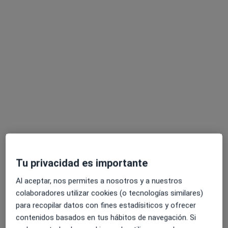
Pedir una cita
Carolina Bravo
·
Ver más
Psicóloga
206 opiniones
Tu privacidad es importante
Dirección
Online
Al aceptar, nos permites a nosotros y a nuestros
colaboradores utilizar cookies (o tecnologías similares)
Av. Antonio Belón, 8, Marbella
•
Mapa
para recopilar datos con fines estadísiticos y ofrecer
Consulta Marbella
contenidos basados en tus hábitos de navegación. Si
Visita Psicología
Precio sin especificar