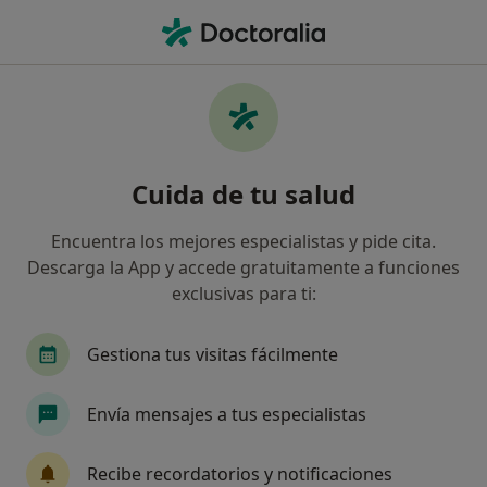
Men
Trastorno De La Personalidad Pasivo-Agresiva • Marbella, Málaga
Filtros
• 1
Seguro
Mapa
Especialistas en Trastorno de la
Cuida de tu salud
personalidad pasivo-agresiva en Marbella
Así organizamos los resultados
Encuentra los mejores especialistas y pide cita.
Descarga la App y accede gratuitamente a funciones
exclusivas para ti:
¿Qué especialidad estás buscando?
Psicólogo
Psicólogo infantil
Psiquiatra
Gestiona tus visitas fácilmente
Envía mensajes a tus especialistas
Recibe recordatorios y notificaciones