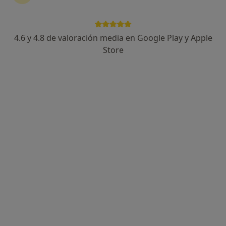
4.6 y 4.8 de valoración media en Google Play y Apple
Susana López Morales
Store
·
Ver más
Psicólogo
12 opiniones
Dirección
Online
Calle de Ramón Gómez de la Serna, Marbella
•
Mapa
Centro de Psicología Luisa Rojano
Primera visita Psicología
65 €
Este especialista no ofrece reserva de cita online en esta dirección.
Pedir una cita