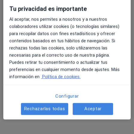
Tu privacidad es importante
Al aceptar, nos permites a nosotros y a nuestros
4.6 y 4.8 de valoración media en Google Play y Apple
colaboradores utilizar cookies (o tecnologías similares)
Dr. Manuel Pérez Rios
Store
para recopilar datos con fines estadísiticos y ofrecer
·
Ver más
Médico de familia
contenidos basados en tus hábitos de navegación. Si
431 opiniones
rechazas todas las cookies, solo utilizaremos las
Pl. Don Ventura 2, bajo, Armilla
•
Mapa
necesarias para el correcto uso de nuestra página.
Policlínica San Miguel
Puedes retirar tu consentimiento o actualizar tus
preferencias en cualquier momento desde ajustes. Más
Primera visita Medicina Familiar
50 €
información en
Política de cookies.
Este especialista no ofrece reserva de cita online en esta dirección.
Pedir una cita
Configurar
Rechazarlas todas
Aceptar