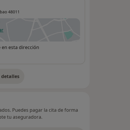
lbao
48011
ar
 abre en una nueva pestaña
e en esta dirección
detalles
bre la dirección
vados. Puedes pagar la cita de forma
epte tu aseguradora.