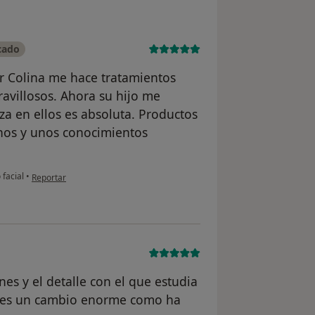
cado
r Colina me hace tratamientos
ravillosos. Ahora su hijo me
za en ellos es absoluta. Productos
anos y unos conocimientos
en opinión del usuario Eva Santos
facial
•
Reportar
nes y el detalle con el que estudia
otes un cambio enorme como ha