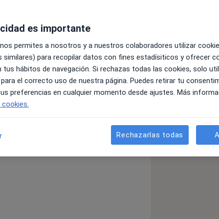
acidad es importante
 nos permites a nosotros y a nuestros colaboradores utilizar cooki
 similares) para recopilar datos con fines estadísiticos y ofrecer 
 tus hábitos de navegación. Si rechazas todas las cookies, solo uti
o experto en Medicina Estética que
 para el correcto uso de nuestra página. Puedes retirar tu consenti
pecialista en los tratamientos de
 tus preferencias en cualquier momento desde ajustes. Más informa
dez, arrugas, manchas en la piel) y de
e cookies.
olipólisis, mesoterapia) entre otros.
ional en su consulta privada de Bilbao
Rechazarlas todas
A
r
ador en los Laboratorios Teoxane. El
rmativos para complementar su
nes de su especialidad, además de
s en congresos del ámbito de la
s de postgrado.