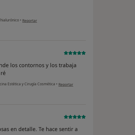
en opinión del usuario Sara
 hialurónico
•
Reportar
e los contornos y los trabaja
iré
en opinión del usuario Paciente
cina Estética y Cirugía Cosmética
•
Reportar
sas en detalle. Te hace sentir a