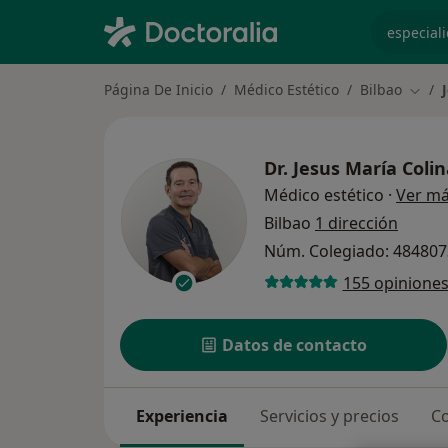
especiali
Página De Inicio
Médico Estético
Bilbao
Cambi
Dr.
Jesus María Coli
Médico estético
·
Ver m
Bilbao
1 dirección
Núm. Colegiado: 48480
155 opinione
Datos de contacto
Experiencia
Servicios y precios
Co