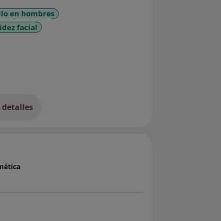
llo en hombres
idez facial
sr_more_diseases
detalles
bre la experiencia
mética