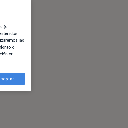
es (o
contenidos
lizaremos las
miento o
ción en
ceptar