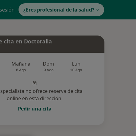
 sesión
¿Eres profesional de la salud?
 cita en Doctoralia
Mañana
Dom
Lun
Mar
Mié
8 Ago
9 Ago
10 Ago
11 Ago
12 Ag
especialista no ofrece reserva de cita
online en esta dirección.
Pedir una cita