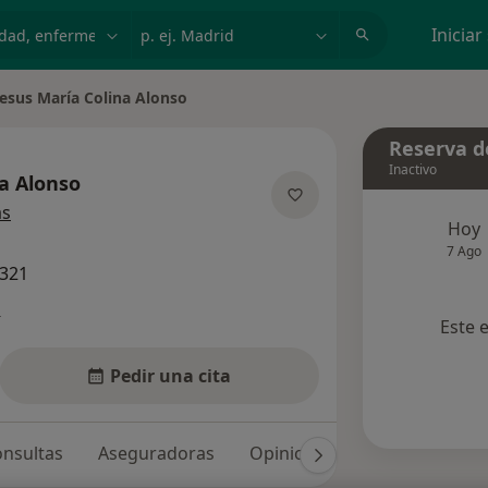
dad, enfermedad o nombre
p. ej. Madrid
Iniciar
Jesus María Colina Alonso
ar de ciudad
Reserva de
Inactivo
na Alonso
sobre las especializaciones
ás
Hoy
7 Ago
7321
s
Este 
Pedir una cita
nsultas
Aseguradoras
Opiniones (155)