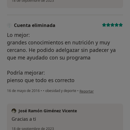
18 de septiembre de 2023
Cuenta eliminada
Lo mejor:
grandes conocimientos en nutrición y muy
cercano. He podido adelgazar sin padecer ya
que me ayudado con su programa
Podría mejorar:
pienso que todo es correcto
en opinión del usuario Cuenta 
16 de mayo de 2016
•
•
obesidad y deporte
•
Reportar
José Ramón Giménez Vicente
Gracias a ti
18 de septiembre de 2023