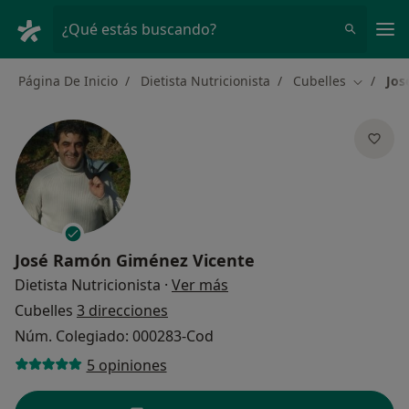
Men
¿Qué estás buscando?
Página De Inicio
Dietista Nutricionista
Cubelles
Jos
Cambiar 
José Ramón Giménez Vicente
sobre las especializacione
Dietista Nutricionista
·
Ver más
Cubelles
3 direcciones
Núm. Colegiado: 000283-Cod
5 opiniones