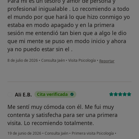
Para mí es un tesoro y amor de persona y
profesional inigualable . Lo recomiendo a todo
el mundo por que hará lo que hizo conmigo yo
estaba en modo apagado y en la primera
sesión me entendió tan bien que a algo le dio
que mi mente se puso en modo inicio y ahora
ya no puedo estar sin el .
en opinión del usuario
8 de julio de 2026
•
Consulta Jaén
•
Visita Psicología
•
Reportar
Ali E.B.
Cita verificada
A
Me sentí muy cómoda con él. Me fui muy
contenta y satisfecha para ser una primera
visita. Lo recomiendo totalmente.
19 de junio de 2026
•
Consulta Jaén
•
Primera visita Psicología
•
en opinión del usuario Ali E.B.