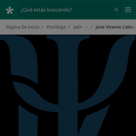
Men
¿Qué estás buscando?
Página De Inicio
Psicólogo
Jaén
Jose Vicente Calder
Cambiar de ciudad