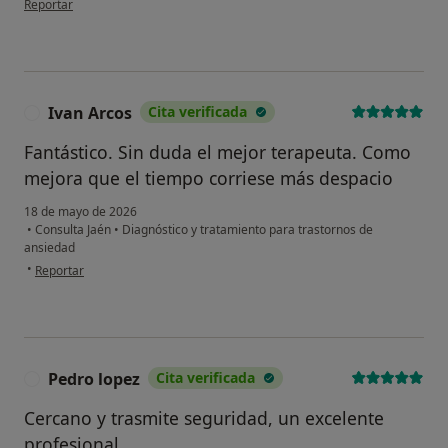
Reportar
Ivan Arcos
Cita verificada
I
Fantástico. Sin duda el mejor terapeuta. Como
mejora que el tiempo corriese más despacio
18 de mayo de 2026
•
Consulta Jaén
•
Diagnóstico y tratamiento para trastornos de
ansiedad
en opinión del usuario Ivan Arcos
•
Reportar
Pedro lopez
Cita verificada
P
Cercano y trasmite seguridad, un excelente
profesional