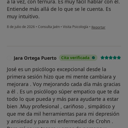
a la vez, con ternura. Es muy fácil hablar con él.
Entiende más allá de lo que se le cuenta. Es
muy intuitivo.
en opinión del usuario 
8 de julio de 2026
•
Consulta Jaén
•
Visita Psicología
•
Reportar
Jara Ortega Puerto
Cita verificada
J
José es un psicólogo excepcional desde la
primera sesión hizo que mi mente cambiara y
mejorara . Voy mejorando cada día más gracias
a él . Es un psicólogo súper empatico que te da
todo lo que pueda y más para ayudarte a estar
bien .Muy profesional , cariñoso , simpático y
que me da mil herramientas para mi depresión
y ansiedad y para mi enfermedad de Crohn .