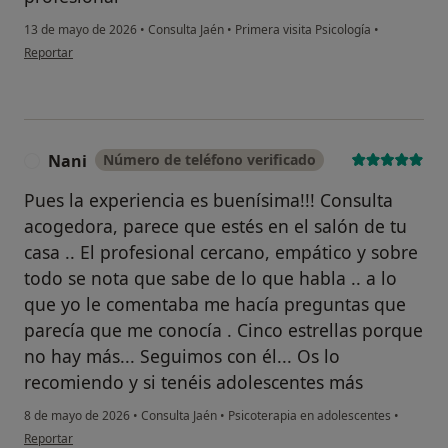
13 de mayo de 2026
•
Consulta Jaén
•
Primera visita Psicología
•
en opinión del usuario Pedro lopez
Reportar
Nani
Número de teléfono verificado
N
Pues la experiencia es buenísima!!! Consulta
acogedora, parece que estés en el salón de tu
casa .. El profesional cercano, empático y sobre
todo se nota que sabe de lo que habla .. a lo
que yo le comentaba me hacía preguntas que
parecía que me conocía . Cinco estrellas porque
no hay más... Seguimos con él... Os lo
recomiendo y si tenéis adolescentes más
8 de mayo de 2026
•
Consulta Jaén
•
Psicoterapia en adolescentes
•
en opinión del usuario Nani
Reportar