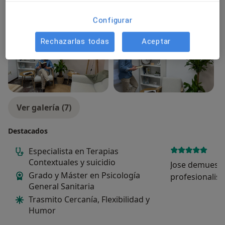
Fotos y vídeos
Configurar
Rechazarlas todas
Aceptar
Ver galería (7)
Destacados
Especialista en Terapias
Contextuales y suicidio
Jose demuestr
Grado y Máster en Psicología
profesionalis
General Sanitaria
un espacio de 
Trasmito Cercanía, Flexibilidad y
mi hijo se sie
Humor
comprendido.
sido claro y r