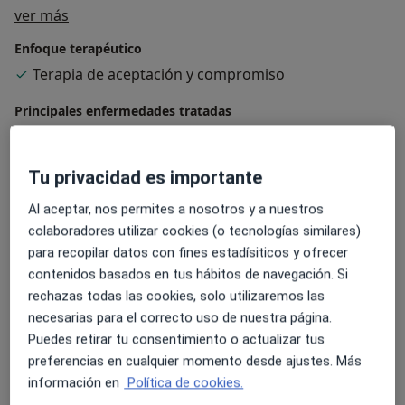
Sobre mí
ver más
Enfoque terapéutico
Terapia de aceptación y compromiso
Principales enfermedades tratadas
Trastorno de ansiedad
Trastorno de ansiedad generalizada
Tu privacidad es importante
Personas de alta sensibilidad (PAS)
Al aceptar, nos permites a nosotros y a nuestros
a11y_sr
Duelos complicados
Ruptura traumática
+60
colaboradores utilizar cookies (o tecnologías similares)
para recopilar datos con fines estadísiticos y ofrecer
Pacientes que atiendo
contenidos basados en tus hábitos de navegación. Si
Adultos
rechazas todas las cookies, solo utilizaremos las
Niños a partir de 8 años
necesarias para el correcto uso de nuestra página.
Puedes retirar tu consentimiento o actualizar tus
Tipos de consulta
preferencias en cualquier momento desde ajustes. Más
Presencial
Ver direcciones (1)
información en
Política de cookies.
Videoconsulta
Ver calendario online